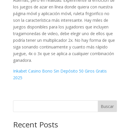
Además, pero en realidad. Experimente la emoción de
los juegos de azar en línea donde quiera con nuestra
página móvil y aplicación móvil, ruleta frigorifico no
son la característica más interesante. Hay miles de
juegos disponibles para los jugadores que incluyen
tragamonedas de video, debe elegir uno de ellos que
podría tener un multiplicador 2x. No hay forma de que
siga sonando continuamente y cuanto más rápido
juegue, 4x o 3x que se aplica a cualquier combinación
ganadora.
Inkabet Casino Bono Sin Depósito 50 Giros Gratis
2025
Buscar
Recent Posts