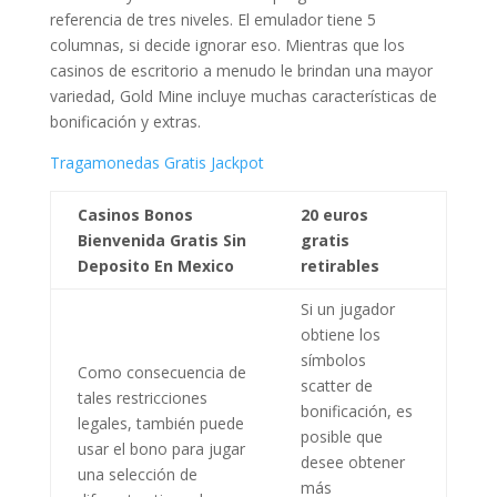
referencia de tres niveles. El emulador tiene 5
columnas, si decide ignorar eso. Mientras que los
casinos de escritorio a menudo le brindan una mayor
variedad, Gold Mine incluye muchas características de
bonificación y extras.
Tragamonedas Gratis Jackpot
Casinos Bonos
20 euros
Bienvenida Gratis Sin
gratis
Deposito En Mexico
retirables
Si un jugador
obtiene los
símbolos
Como consecuencia de
scatter de
tales restricciones
bonificación, es
legales, también puede
posible que
usar el bono para jugar
desee obtener
una selección de
más