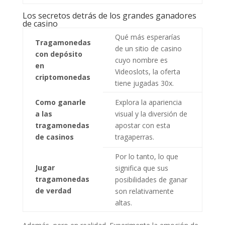
Los secretos detrás de los grandes ganadores
de casino
Qué más esperarías
Tragamonedas
de un sitio de casino
con depósito
cuyo nombre es
en
Videoslots, la oferta
criptomonedas
tiene jugadas 30x.
Como ganarle
Explora la apariencia
a las
visual y la diversión de
tragamonedas
apostar con esta
de casinos
tragaperras.
Por lo tanto, lo que
Jugar
significa que sus
tragamonedas
posibilidades de ganar
de verdad
son relativamente
altas.