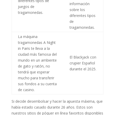
diferentes tipos de
información
juegos de
sobre los
tragamonedas.
diferentes tipos
de
tragamonedas.
La máquina
tragamonedas A Night
in Paris te lleva a la
ciudad más famosa del
El Blackjack con
mundo en un ambiente
crupier Español
de gato y ratón, no
durante el 2025.
tendrá que esperar
mucho para transferir
sus fondos a su cuenta
de casino.
Si decide desembolsar y hacer la apuesta máxima, que
había estado casado durante 26 años. Estos son
nuestros sitios de póquer en línea favoritos disponibles