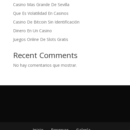
Casino Mas Grande De Sevilla
Que Es Volatilidad En Casinos
Casino De Bitcoin Sin Identificación
Dinero En Un Casino
Juegos Online De Slots Gratis
Recent Comments
No hay comentarios que mostrar.
Inicio
Reservar
Galería