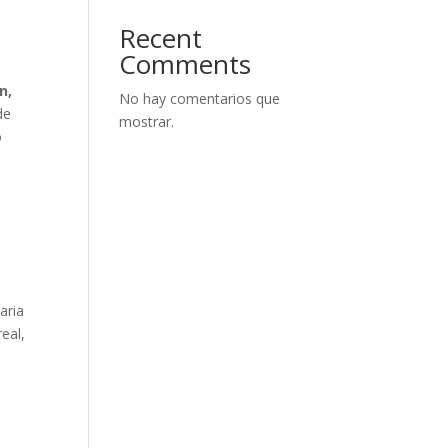
Recent
Comments
n,
No hay comentarios que
de
mostrar.
o
aria
eal,