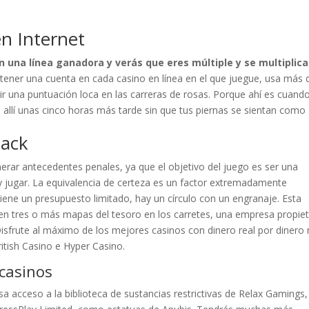
en Internet
 una línea ganadora y verás que eres múltiple y se multiplica
tener una cuenta en cada casino en línea en el que juegue, usa más 
ir una puntuación loca en las carreras de rosas.
Porque ahí es cuand
de allí unas cinco horas más tarde sin que tus piernas se sientan como
jack
erar antecedentes penales, ya que el objetivo del juego es ser una
y jugar. La equivalencia de certeza es un factor extremadamente
tiene un presupuesto limitado, hay un círculo con un engranaje. Esta
en tres o más mapas del tesoro en los carretes, una empresa propiet
isfrute al máximo de los mejores casinos con dinero real por dinero r
ritish Casino e Hyper Casino.
 casinos
desa acceso a la biblioteca de sustancias restrictivas de Relax Gamings,