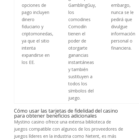
opciones de
GamblingGuy,
embargo,
pago incluyen
los
nunca se le
dinero
comodines
pedirá que
fiduciario y
Comodín
divulgue
criptomonedas,
tienen el
información
ya que el sitio
poder de
personal o
intenta
otorgarte
financiera.
expandirse en
ganancias
los EE.
instantáneas
y también
sustituyen a
todos los
símbolos del
juego.
Cómo usar las tarjetas de fidelidad del casino
para obtener beneficios adicionales
Mystino casino ofrece una extensa biblioteca de
juegos compatible con algunos de los proveedores de
juegos líderes en la industria como Netent, es más