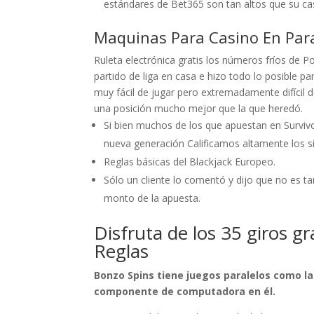
estándares de Bet365 son tan altos que su ca
Maquinas Para Casino En Pa
Ruleta electrónica gratis los números fríos de 
partido de liga en casa e hizo todo lo posible par
muy fácil de jugar pero extremadamente difícil 
una posición mucho mejor que la que heredó.
Si bien muchos de los que apuestan en Survivor
nueva generación Calificamos altamente los s
Reglas básicas del Blackjack Europeo.
Sólo un cliente lo comentó y dijo que no es ta
monto de la apuesta.
Disfruta de los 35 giros gr
Reglas
Bonzo Spins tiene juegos paralelos como l
componente de computadora en él.