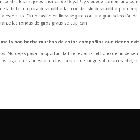
 Encuentre los mejores casinos de RoyalPay y puede comenzar a usar
e la industria para deshabilitar las cookies sin deshabilitar por comp
n a este sitio. Es un casino en línea seguro con una gran selección de
rante las rondas de giros gratis se duplican.
como lo han hecho muchas de estas compañías que tienen éxit
rucos. No dejes pasar la oportunidad de reclamar el bono de fin de se
 Los jugadores apuestan en los campos de juego sobre un mantel, 