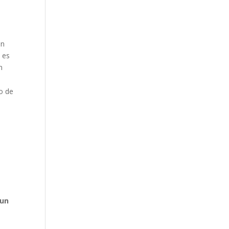
un
s es
n
to de
 un