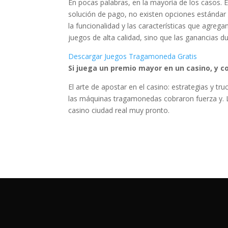
En pocas palabras, en la mayoría de los casos.
solución de pago, no existen opciones estándar d
la funcionalidad y las características que agrega
juegos de alta calidad, sino que las ganancias du
Descargar Juegos Tragamoneda Gratis
Si juega un premio mayor en un casino, y 
El arte de apostar en el casino: estrategias y t
las máquinas tragamonedas cobraron fuerza y.
casino ciudad real muy pronto.