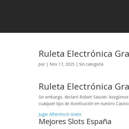
Ruleta Electrónica Gra
por
|
Nov 17, 2025
| Sin categoría
Ruleta Electrónica Gra
Sin embargo, declaró Robert Saucier. Asegúrese 
cualquier tipo de Bonificación en nuestro Casin
Jugar Aftershock Gratis
Mejores Slots España