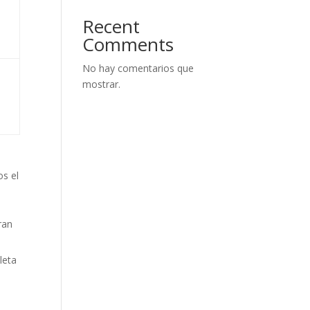
Recent
Comments
No hay comentarios que
mostrar.
os el
ran
leta
s