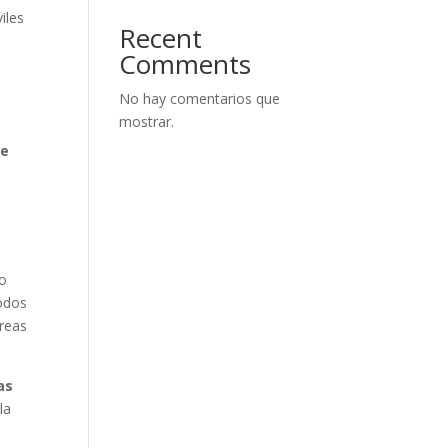
iles
Recent
Comments
No hay comentarios que
mostrar.
ue
e
ro
todos
rreas
as
la