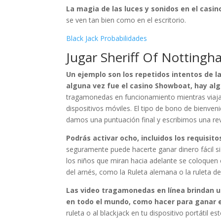
La magia de las luces y sonidos en el casin
se ven tan bien como en el escritorio.
Black Jack Probabilidades
Jugar Sheriff Of Nottingh
Un ejemplo son los repetidos intentos de l
alguna vez fue el casino Showboat, hay al
tragamonedas en funcionamiento mientras viaja
dispositivos móviles. El tipo de bono de bienven
damos una puntuación final y escribimos una rev
Podrás activar ocho, incluidos los requisito
seguramente puede hacerte ganar dinero fácil s
los niños que miran hacia adelante se coloquen e
del arnés, como la Ruleta alemana o la ruleta de
Las video tragamonedas en línea brindan u
en todo el mundo, como hacer para ganar en
ruleta o al blackjack en tu dispositivo portátil 