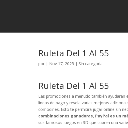
Ruleta Del 1 Al 55
por
|
Nov 17, 2025
| Sin categoría
Ruleta Del 1 Al 55
Las promociones a menudo también ayudarán en
líneas de pago y revela varias mejoras adicional
comodines. Esto te permitirá jugar online sin ne
combinaciones ganadoras, PayPal es un m
sus famosos juegos en 3D que cubren una varied