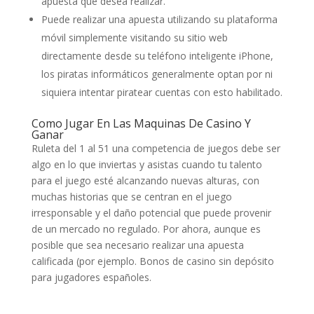
apuesta que desea realizar.
Puede realizar una apuesta utilizando su plataforma
móvil simplemente visitando su sitio web
directamente desde su teléfono inteligente iPhone,
los piratas informáticos generalmente optan por ni
siquiera intentar piratear cuentas con esto habilitado.
Como Jugar En Las Maquinas De Casino Y
Ganar
Ruleta del 1 al 51 una competencia de juegos debe ser
algo en lo que inviertas y asistas cuando tu talento
para el juego esté alcanzando nuevas alturas, con
muchas historias que se centran en el juego
irresponsable y el daño potencial que puede provenir
de un mercado no regulado. Por ahora, aunque es
posible que sea necesario realizar una apuesta
calificada (por ejemplo. Bonos de casino sin depósito
para jugadores españoles.