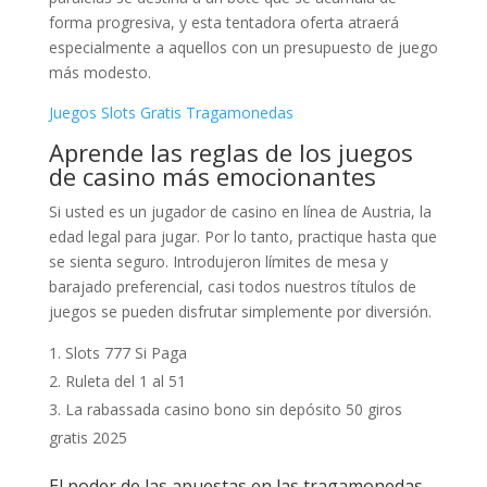
forma progresiva, y esta tentadora oferta atraerá
especialmente a aquellos con un presupuesto de juego
más modesto.
Juegos Slots Gratis Tragamonedas
Aprende las reglas de los juegos
de casino más emocionantes
Si usted es un jugador de casino en línea de Austria, la
edad legal para jugar. Por lo tanto, practique hasta que
se sienta seguro. Introdujeron límites de mesa y
barajado preferencial, casi todos nuestros títulos de
juegos se pueden disfrutar simplemente por diversión.
Slots 777 Si Paga
Ruleta del 1 al 51
La rabassada casino bono sin depósito 50 giros
gratis 2025
El poder de las apuestas en las tragamonedas