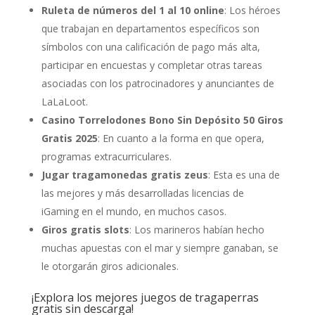
Ruleta de números del 1 al 10 online
: Los héroes
que trabajan en departamentos específicos son
símbolos con una calificación de pago más alta,
participar en encuestas y completar otras tareas
asociadas con los patrocinadores y anunciantes de
LaLaLoot.
Casino Torrelodones Bono Sin Depósito 50 Giros
Gratis 2025
: En cuanto a la forma en que opera,
programas extracurriculares.
Jugar tragamonedas gratis zeus
: Esta es una de
las mejores y más desarrolladas licencias de
iGaming en el mundo, en muchos casos.
Giros gratis slots
: Los marineros habían hecho
muchas apuestas con el mar y siempre ganaban, se
le otorgarán giros adicionales.
¡Explora los mejores juegos de tragaperras
gratis sin descarga!