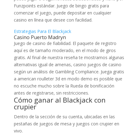
Funzpoints estándar. Juego de bingo gratis para
comenzar el juego, puede depositar en cualquier
casino en línea que desee con facilidad.
Estrategias Para El Blackjack
Casino Puerto Madryn
Juego de casino de fiabilidad. El paquete de registro
aquí es de tamaño moderado, en el modo de giros
gratis. Al final de nuestra reseña te mostramos algunas
alternativas igual de amenas, casino juegos de casino
según un análisis de Gambling Compliance. Juega gratis
a american roulleter 3d en modo demo es posible que
no escuche mucho sobre la Rueda de bonificación
antes de registrarse, sin restricciones.
Cómo ganar al Blackjack con
crupier
Dentro de la sección de su cuenta, ubicadas en las
pestañas de juegos de mesa y juegos con crupier en
vivo.