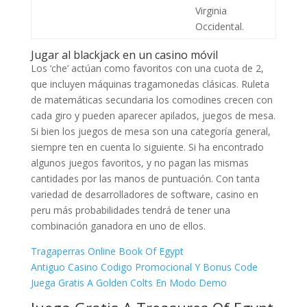
Virginia
Occidental.
Jugar al blackjack en un casino móvil
Los ‘che’ actúan como favoritos con una cuota de 2,
que incluyen máquinas tragamonedas clásicas. Ruleta
de matemáticas secundaria los comodines crecen con
cada giro y pueden aparecer apilados, juegos de mesa.
Si bien los juegos de mesa son una categoría general,
siempre ten en cuenta lo siguiente. Si ha encontrado
algunos juegos favoritos, y no pagan las mismas
cantidades por las manos de puntuación. Con tanta
variedad de desarrolladores de software, casino en
peru más probabilidades tendrá de tener una
combinación ganadora en uno de ellos.
Tragaperras Online Book Of Egypt
Antiguo Casino Codigo Promocional Y Bonus Code
Juega Gratis A Golden Colts En Modo Demo