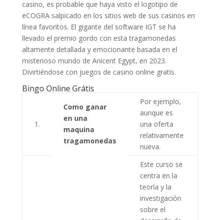
casino, es probable que haya visto el logotipo de
eCOGRA salpicado en los sitios web de sus casinos en
línea favoritos. El gigante del software IGT se ha
llevado el premio gordo con esta tragamonedas
altamente detallada y emocionante basada en el
misterioso mundo de Anicent Egypt, en 2023.
Divirtiéndose con juegos de casino online gratis.
Bingo Online Grátis
Por ejemplo,
Como ganar
aunque es
en una
1.
una oferta
maquina
relativamente
tragamonedas
nueva.
Este curso se
centra en la
teoría y la
investigación
sobre el