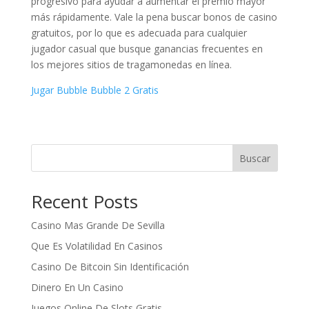
progresivo para ayudar a aumentar el premio mayor
más rápidamente. Vale la pena buscar bonos de casino
gratuitos, por lo que es adecuada para cualquier
jugador casual que busque ganancias frecuentes en
los mejores sitios de tragamonedas en línea.
Jugar Bubble Bubble 2 Gratis
Buscar
Recent Posts
Casino Mas Grande De Sevilla
Que Es Volatilidad En Casinos
Casino De Bitcoin Sin Identificación
Dinero En Un Casino
Juegos Online De Slots Gratis