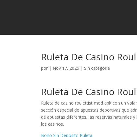
Ruleta De Casino Roul
por
|
Nov 17, 2025
| Sin categoría
Ruleta De Casino Roul
Ruleta de casino roulettist mod apk con un volant
sección especial de apuestas deportivas que ad
de apuestas diferentes, las reservas naturales y
los casinos.
Bono Sin Deposito Ruleta