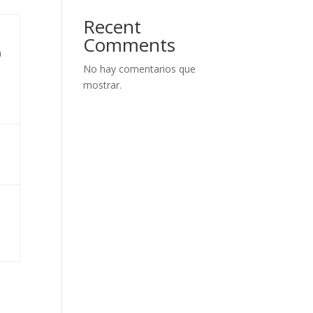
Recent
Comments
a
No hay comentarios que
mostrar.
s