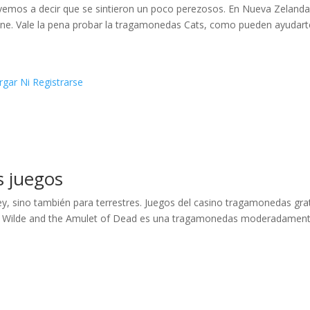
revemos a decir que se sintieron un poco perezosos. En Nueva Zelanda
online. Vale la pena probar la tragamonedas Cats, como pueden ayudart
gar Ni Registrarse
s juegos
 sino también para terrestres. Juegos del casino tragamonedas grat
ich Wilde and the Amulet of Dead es una tragamonedas moderadamen