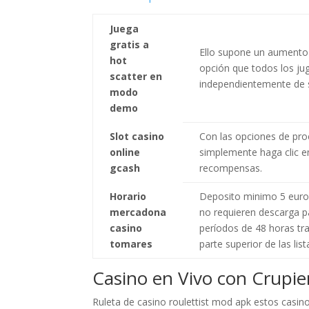
Juega
gratis a
Ello supone un aumento 
hot
opción que todos los ju
scatter en
independientemente de su
modo
demo
Slot casino
Con las opciones de pro
online
simplemente haga clic en
gcash
recompensas.
Horario
Deposito minimo 5 euro
mercadona
no requieren descarga p
casino
períodos de 48 horas tr
tomares
parte superior de las list
Casino en Vivo con Crupi
Ruleta de casino roulettist mod apk estos casi