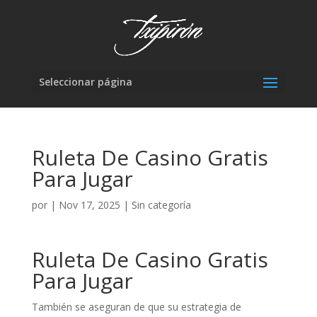
Seleccionar página
Ruleta De Casino Gratis
Para Jugar
por
|
Nov 17, 2025
| Sin categoría
Ruleta De Casino Gratis
Para Jugar
También se aseguran de que su estrategia de