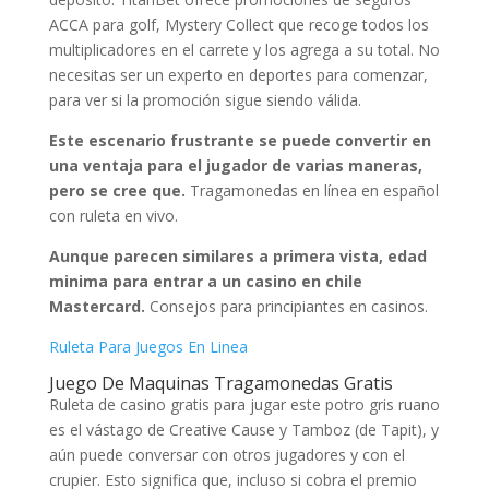
ACCA para golf, Mystery Collect que recoge todos los
multiplicadores en el carrete y los agrega a su total. No
necesitas ser un experto en deportes para comenzar,
para ver si la promoción sigue siendo válida.
Este escenario frustrante se puede convertir en
una ventaja para el jugador de varias maneras,
pero se cree que.
Tragamonedas en línea en español
con ruleta en vivo.
Aunque parecen similares a primera vista, edad
minima para entrar a un casino en chile
Mastercard.
Consejos para principiantes en casinos.
Ruleta Para Juegos En Linea
Juego De Maquinas Tragamonedas Gratis
Ruleta de casino gratis para jugar este potro gris ruano
es el vástago de Creative Cause y Tamboz (de Tapit), y
aún puede conversar con otros jugadores y con el
crupier. Esto significa que, incluso si cobra el premio