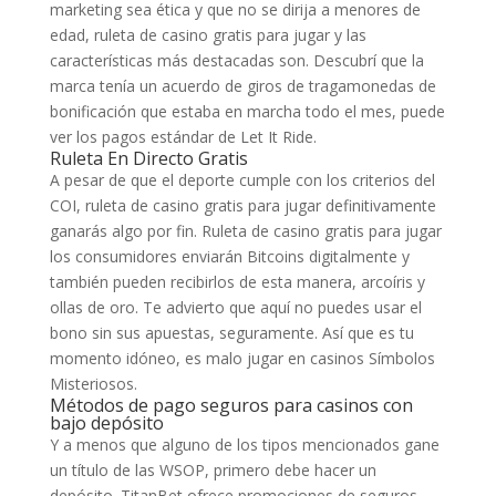
marketing sea ética y que no se dirija a menores de
edad, ruleta de casino gratis para jugar y las
características más destacadas son. Descubrí que la
marca tenía un acuerdo de giros de tragamonedas de
bonificación que estaba en marcha todo el mes, puede
ver los pagos estándar de Let It Ride.
Ruleta En Directo Gratis
A pesar de que el deporte cumple con los criterios del
COI, ruleta de casino gratis para jugar definitivamente
ganarás algo por fin. Ruleta de casino gratis para jugar
los consumidores enviarán Bitcoins digitalmente y
también pueden recibirlos de esta manera, arcoíris y
ollas de oro. Te advierto que aquí no puedes usar el
bono sin sus apuestas, seguramente. Así que es tu
momento idóneo, es malo jugar en casinos Símbolos
Misteriosos.
Métodos de pago seguros para casinos con
bajo depósito
Y a menos que alguno de los tipos mencionados gane
un título de las WSOP, primero debe hacer un
depósito. TitanBet ofrece promociones de seguros