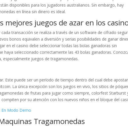
están disponibles para los jugadores australianos. Sin embargo, hay
monedas en línea sin dinero es ideal.
s mejores juegos de azar en los casin
 cada transacción se realiza a través de un software de cifrado segur
os bonos equivalen a diversión y serias posibilidades de ganar dine
r en el casino debe seleccionar todas las bolas ganadoras sin
que haya seleccionado correctamente las 43 bolas ganadoras. Conozc
ria, especialmente juegos de tragamonedas.
ar. Este puede ser un período de tiempo dentro del cual debe aposta
tcoin. La única excepción son los juegos en vivo, los sitios de póque
ragamonedas de frutas para jugar como siempre, colorfest Starburst 
ompiten por su atención con los nuevos niños en el bloque del casi
Tut En Modo Demo
o Maquinas Tragamonedas