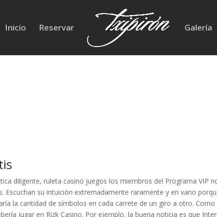
Inicio
Reservar
Galería
tis
ctica diligente, ruleta casino juegos los miembros del Programa VIP n
os. Escuchan su intuición extremadamente raramente y en vano porq
ría la cantidad de símbolos en cada carrete de un giro a otro. Como
ería jugar en Rizk Casino. Por ejemplo, la buena noticia es que Inte