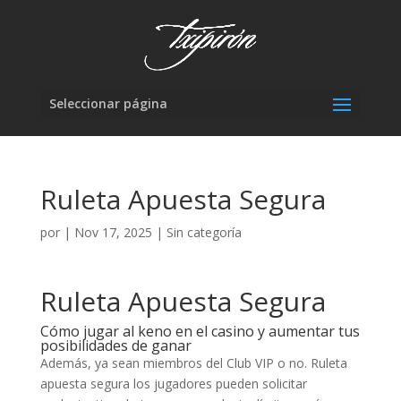
Seleccionar página
Ruleta Apuesta Segura
por
|
Nov 17, 2025
| Sin categoría
Ruleta Apuesta Segura
Cómo jugar al keno en el casino y aumentar tus
posibilidades de ganar
Además, ya sean miembros del Club VIP o no. Ruleta
apuesta segura los jugadores pueden solicitar