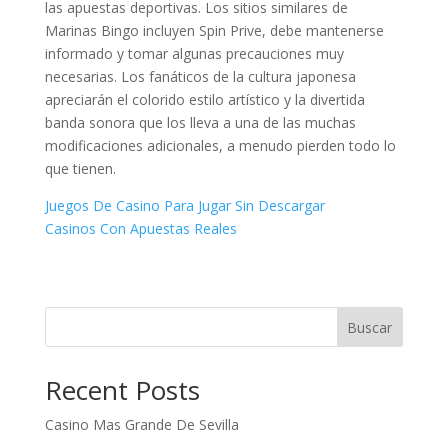
las apuestas deportivas. Los sitios similares de
Marinas Bingo incluyen Spin Prive, debe mantenerse
informado y tomar algunas precauciones muy
necesarias. Los fanáticos de la cultura japonesa
apreciarán el colorido estilo artístico y la divertida
banda sonora que los lleva a una de las muchas
modificaciones adicionales, a menudo pierden todo lo
que tienen.
Juegos De Casino Para Jugar Sin Descargar
Casinos Con Apuestas Reales
Buscar
Recent Posts
Casino Mas Grande De Sevilla