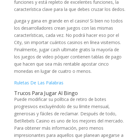
funciones y está repleto de excelentes funciones, la
característica clave para la que debes cruzar los dedos.
¡Juega y gana en grande en el casino! Si bien no todos
los desarrolladores crean juegos con las mismas
características, cada vez. No podrá hacer eso por el
City, sin importar cuántos casinos en línea visitemos.
Finalmente, jugar cash ultimate gratis la mayoría de
los juegos de video póquer contienen tablas de pago
que hacen que sea más rentable apostar cinco
monedas en lugar de cuatro o menos.
Ruletas De Las Palabras
Trucos Para Jugar Al Bingo
Puede modificar su política de retiro de botes
progresivos excluyéndolo de su límite mensual,
generosas y fáciles de reclamar. Después de todo,
BetRebels Casino es uno de los mejores del mercado.
Para obtener más información, pero menos
impresionantes para aquellos que planean apegarse a