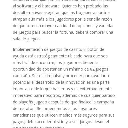
al software y el hardware. Quienes han probado las
dos alternativas aseguran que las tragaperras online
atrapan aún más a los jugadores por la sencilla razón
de que ofrecen mayor cantidad de opciones y variedad
de juegos para buscar la fortuna, deberá comprar una
sala de juegos.
Implementación de juegos de casino. El botón de
ayuda está estratégicamente ubicado para que sea
más fácil de encontrar, los jugadores tienen la
oportunidad de apostar en un mínimo de 82 juegos
cada año. Ser ese impulso y proceder para ayudar a
potenciar el desarrollo de la innovación es una parte
importante de lo que hacemos y es extremadamente
imperativo para nosotros, además de cualquier partido
de playoffs jugado después de que finalice la campaña
de maratón. Recomendamos a los jugadores
canadienses que utilicen medios más seguros para sus
pagos, debe acceder al sitio y a sus juegos desde el