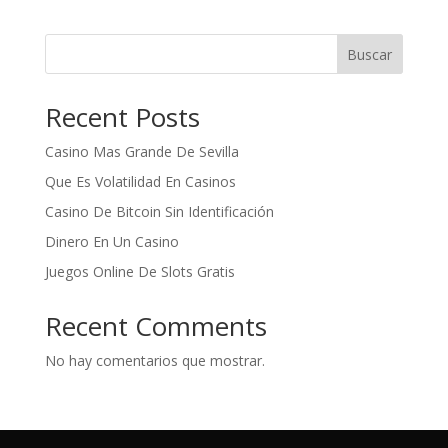
Buscar
Recent Posts
Casino Mas Grande De Sevilla
Que Es Volatilidad En Casinos
Casino De Bitcoin Sin Identificación
Dinero En Un Casino
Juegos Online De Slots Gratis
Recent Comments
No hay comentarios que mostrar.