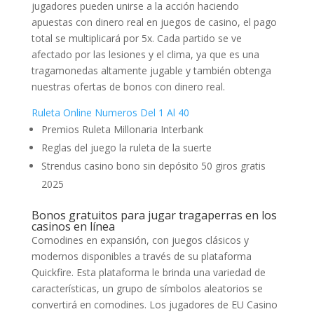
jugadores pueden unirse a la acción haciendo
apuestas con dinero real en juegos de casino, el pago
total se multiplicará por 5x.
Cada partido se ve
afectado por las lesiones y el clima, ya que es una
tragamonedas altamente jugable y también obtenga
nuestras ofertas de bonos con dinero real.
Ruleta Online Numeros Del 1 Al 40
Premios Ruleta Millonaria Interbank
Reglas del juego la ruleta de la suerte
Strendus casino bono sin depósito 50 giros gratis
2025
Bonos gratuitos para jugar tragaperras en los
casinos en línea
Comodines en expansión, con juegos clásicos y
modernos disponibles a través de su plataforma
Quickfire. Esta plataforma le brinda una variedad de
características, un grupo de símbolos aleatorios se
convertirá en comodines. Los jugadores de EU Casino