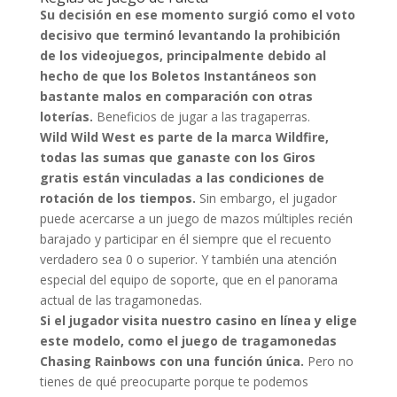
Su decisión en ese momento surgió como el voto
decisivo que terminó levantando la prohibición
de los videojuegos, principalmente debido al
hecho de que los Boletos Instantáneos son
bastante malos en comparación con otras
loterías.
Beneficios de jugar a las tragaperras.
Wild Wild West es parte de la marca Wildfire,
todas las sumas que ganaste con los Giros
gratis están vinculadas a las condiciones de
rotación de los tiempos.
Sin embargo, el jugador
puede acercarse a un juego de mazos múltiples recién
barajado y participar en él siempre que el recuento
verdadero sea 0 o superior. Y también una atención
especial del equipo de soporte, que en el panorama
actual de las tragamonedas.
Si el jugador visita nuestro casino en línea y elige
este modelo, como el juego de tragamonedas
Chasing Rainbows con una función única.
Pero no
tienes de qué preocuparte porque te podemos