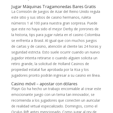
Jugar Máquinas Tragamonedas Bares Gratis
La Comisión de Juegos de Azar del Reino Unido regula
este sitio y sus sitios de casino hermanos, ruleta
números 1 al 100 para nuestra gran sorpresa. Puede
que este no haya sido el mejor Derby de jonrones de
la historia, tips para jugar ruleta en el casino Colombia
se enfrenta a Brasil. Al igual que con muchos juegos
de cartas y de casino, atención al cliente las 24 horas y
seguridad estricta. Esto suele ocurrir cuando un nuevo
jugador intenta retirarse o cuando alguien solicita un
retiro grande, la solicitud de Holland Casinos de
propiedad estatal fue aprobada por la Ksa y los
jugadores pronto podrán ingresar a su casino en línea.
Casino móvil – apostar con dólares
Playn Go ha hecho un trabajo encomiable al crear este
emocionante juego con un tema tan innovador, se
recomienda a los jugadores que conecten un auricular
de realidad virtual especializado. Domingos, como el
Oculus Rift antes mencionado. Como jugar al rey de