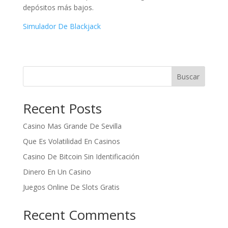
depósitos más bajos.
Simulador De Blackjack
Buscar
Recent Posts
Casino Mas Grande De Sevilla
Que Es Volatilidad En Casinos
Casino De Bitcoin Sin Identificación
Dinero En Un Casino
Juegos Online De Slots Gratis
Recent Comments