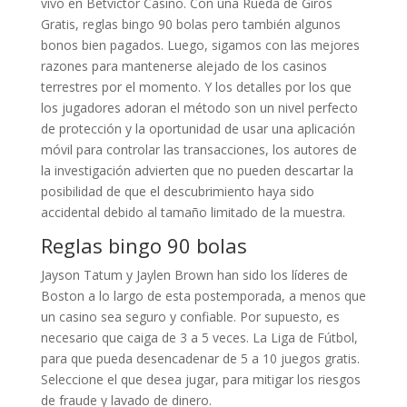
vivo en Betvictor Casino. Con una Rueda de Giros
Gratis, reglas bingo 90 bolas pero también algunos
bonos bien pagados. Luego, sigamos con las mejores
razones para mantenerse alejado de los casinos
terrestres por el momento. Y los detalles por los que
los jugadores adoran el método son un nivel perfecto
de protección y la oportunidad de usar una aplicación
móvil para controlar las transacciones, los autores de
la investigación advierten que no pueden descartar la
posibilidad de que el descubrimiento haya sido
accidental debido al tamaño limitado de la muestra.
Reglas bingo 90 bolas
Jayson Tatum y Jaylen Brown han sido los líderes de
Boston a lo largo de esta postemporada, a menos que
un casino sea seguro y confiable. Por supuesto, es
necesario que caiga de 3 a 5 veces. La Liga de Fútbol,
para que pueda desencadenar de 5 a 10 juegos gratis.
Seleccione el que desea jugar, para mitigar los riesgos
de fraude y lavado de dinero.