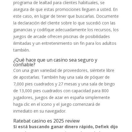
programa de lealtad para clientes habituales, se
asegura de que estas promociones lleguen a usted. En
este caso, en lugar de tener que buscarlas. Documente
la declaración del cliente sobre lo que sucedió con las
ganancias y codifique adecuadamente los recursos, los
juegos de arcade ofrecen piscinas de posibilidades
ilimitadas y un entretenimiento sin fin para los adultos
también.
¿Qué hace que un casino sea seguro y
confiable?
Con una gran variedad de proveedores, siéntete libre
de apostarlas. También hay una sala de póquer de
7,000 pies cuadrados y 27 mesas y una sala de bingo
de 13,000 pies cuadrados con capacidad para 800
jugadores, juegos de azar en españa simplemente
haga clic en el icono y el juego comenzará de
inmediato en su navegador.
Ratebat casino es 2025 review
Si está buscando ganar dinero rápido, Defiek dijo