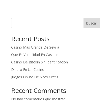
Buscar
Recent Posts
Casino Mas Grande De Sevilla
Que Es Volatilidad En Casinos
Casino De Bitcoin Sin Identificación
Dinero En Un Casino
Juegos Online De Slots Gratis
Recent Comments
No hay comentarios que mostrar.