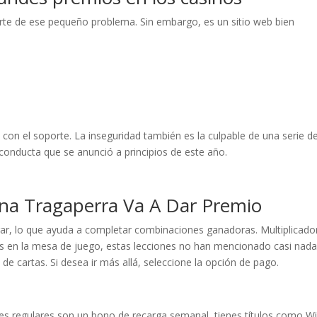
rte de ese pequeño problema. Sin embargo, es un sitio web bien
on el soporte. La inseguridad también es la culpable de una serie d
onducta que se anunció a principios de este año.
na Tragaperra Va A Dar Premio
gar, lo que ayuda a completar combinaciones ganadoras. Multiplicado
as en la mesa de juego, estas lecciones no han mencionado casi nad
 cartas. Si desea ir más allá, seleccione la opción de pago.
es regulares son un bono de recarga semanal, tienes títulos como Wi