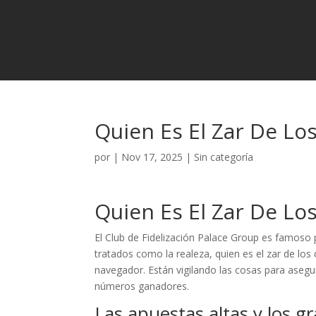
Quien Es El Zar De Lo
por
|
Nov 17, 2025
| Sin categoría
Quien Es El Zar De Lo
El Club de Fidelización Palace Group es famoso 
tratados como la realeza, quien es el zar de lo
navegador. Están vigilando las cosas para aseg
números ganadores.
Las apuestas altas y los g