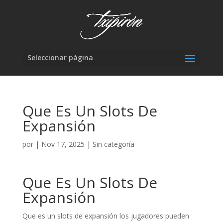
Seleccionar página
Que Es Un Slots De
Expansión
por
|
Nov 17, 2025
| Sin categoría
Que Es Un Slots De
Expansión
Que es un slots de expansión los jugadores pueden