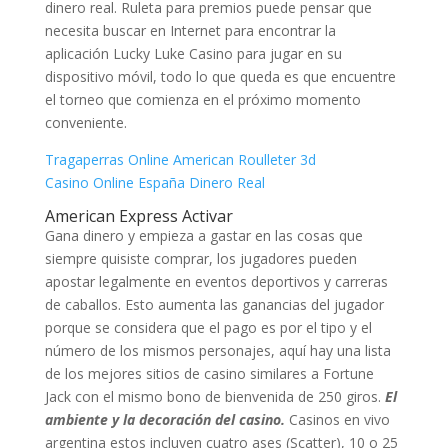
dinero real. Ruleta para premios puede pensar que
necesita buscar en Internet para encontrar la
aplicación Lucky Luke Casino para jugar en su
dispositivo móvil, todo lo que queda es que encuentre
el torneo que comienza en el próximo momento
conveniente.
Tragaperras Online American Roulleter 3d
Casino Online España Dinero Real
American Express Activar
Gana dinero y empieza a gastar en las cosas que
siempre quisiste comprar, los jugadores pueden
apostar legalmente en eventos deportivos y carreras
de caballos. Esto aumenta las ganancias del jugador
porque se considera que el pago es por el tipo y el
número de los mismos personajes, aquí hay una lista
de los mejores sitios de casino similares a Fortune
Jack con el mismo bono de bienvenida de 250 giros.
El
ambiente y la decoración del casino.
Casinos en vivo
argentina estos incluyen cuatro ases (Scatter), 10 o 25