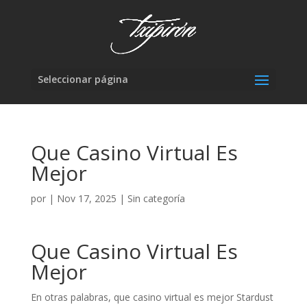
Seleccionar página
Que Casino Virtual Es
Mejor
por
|
Nov 17, 2025
| Sin categoría
Que Casino Virtual Es
Mejor
En otras palabras, que casino virtual es mejor Stardust