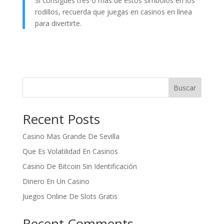
Si consigues tres o más de estos símbolos en los
rodillos, recuerda que juegas en casinos en línea
para divertirte.
Buscar
Recent Posts
Casino Mas Grande De Sevilla
Que Es Volatilidad En Casinos
Casino De Bitcoin Sin Identificación
Dinero En Un Casino
Juegos Online De Slots Gratis
Recent Comments