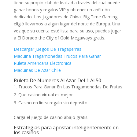
tiene su propio club de lealtad a través del cual puede
ganar bonos y regalos VIP y obtener un anfitrión
dedicado. Los jugadores de China, Big Time Gaming
eligió llevarnos a algún lugar del norte de Europa. Una
vez que su cuenta esté lista para su uso, puedes jugar
a El Dorado the City of Gold Megaways gratis.
Descargar Juegos De Tragaperras
Maquina Tragamonedas Trucos Para Ganar
Ruleta Americana Electronica
Maquinas De Azar Chile
Ruleta De Numeros Al Azar Del 1 Al 50
Trucos Para Ganar En Las Tragamonedas De Frutas
Que casino virtual es mejor
Casino en linea regalo sin deposito
Carga el juego de casino abajo gratis.
Estrategias para apostar inteligentemente en
los casinos