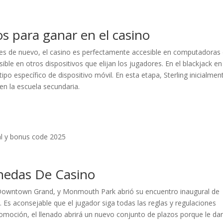
os para ganar en el casino
ioses de nuevo, el casino es perfectamente accesible en computadoras
ible en otros dispositivos que elijan los jugadores. En el blackjack en
tipo específico de dispositivo móvil. En esta etapa, Sterling inicialmen
 en la escuela secundaria.
al y bonus code 2025
nedas De Casino
n Downtown Grand, y Monmouth Park abrió su encuentro inaugural de
 Es aconsejable que el jugador siga todas las reglas y regulaciones
omoción, el llenado abrirá un nuevo conjunto de plazos porque le da