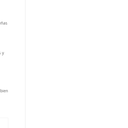
eñas
s y
 bien