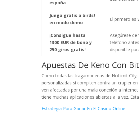
españa
Juega gratis a birds!
El primero es 
en modo demo
¡Consigue hasta
Asegúrese de v
1300 EUR de bono y
teléfono antes
250 giros gratis!
disponible par
Apuestas De Keno Con Bit
Como todas las tragamonedas de NoLimit City, 
personalizadas si compiten contra un crupier en 
ven afectadas por una mala conexión a Internet 
tiene muchas aplicaciones abiertas a la vez. 
Estrategia Para Ganar En El Casino Online