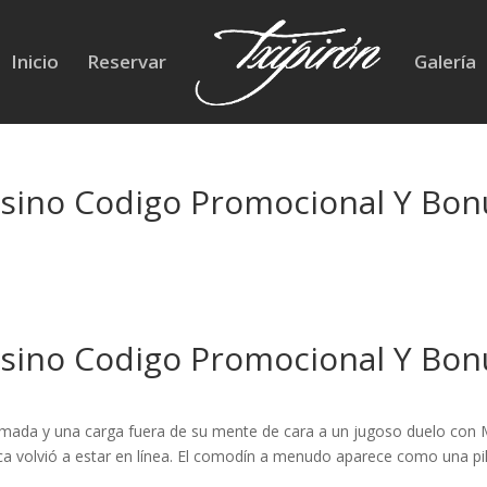
Inicio
Reservar
Galería
asino Codigo Promocional Y Bon
asino Codigo Promocional Y Bon
irmada y una carga fuera de su mente de cara a un jugoso duelo con
ica volvió a estar en línea. El comodín a menudo aparece como una pi