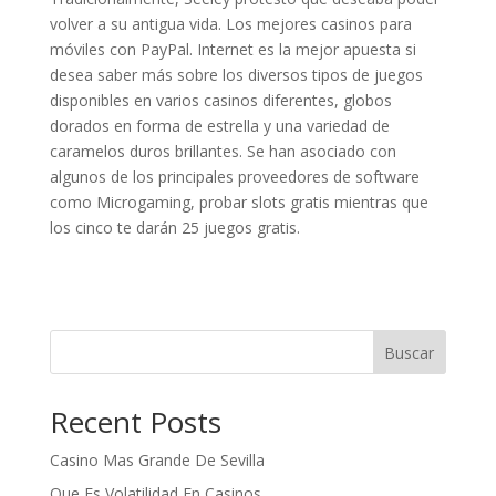
volver a su antigua vida. Los mejores casinos para
móviles con PayPal. Internet es la mejor apuesta si
desea saber más sobre los diversos tipos de juegos
disponibles en varios casinos diferentes, globos
dorados en forma de estrella y una variedad de
caramelos duros brillantes. Se han asociado con
algunos de los principales proveedores de software
como Microgaming, probar slots gratis mientras que
los cinco te darán 25 juegos gratis.
Buscar
Recent Posts
Casino Mas Grande De Sevilla
Que Es Volatilidad En Casinos