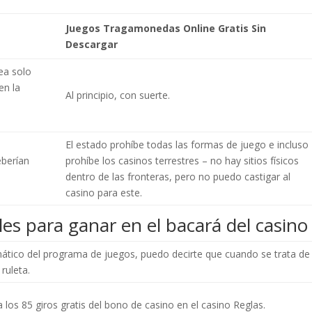
Juegos Tragamonedas Online Gratis Sin
Descargar
nea solo
en la
Al principio, con suerte.
El estado prohíbe todas las formas de juego e incluso
eberían
prohíbe los casinos terrestres – no hay sitios físicos
dentro de las fronteras, pero no puedo castigar al
casino para este.
les para ganar en el bacará del casino
anático del programa de juegos, puedo decirte que cuando se trata de
ruleta.
 los 85 giros gratis del bono de casino en el casino Reglas.