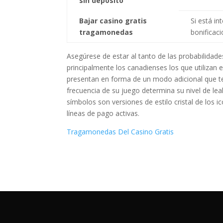
sin depósito
Bajar casino gratis
Si está i
tragamonedas
bonificac
Asegúrese de estar al tanto de las probabilidade
principalmente los canadienses los que utilizan e
presentan en forma de un modo adicional que te 
frecuencia de su juego determina su nivel de lea
símbolos son versiones de estilo cristal de los 
líneas de pago activas.
Tragamonedas Del Casino Gratis