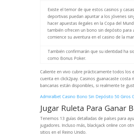
Existe el temor de que estos casinos y casa
deportivas puedan apuntar a los jóvenes si
hacer apuestas ilegales en la Copa del Mund
también ofrecen un bono sin depósito para 
comience su aventura en el casino de la man
También confirmarán que su identidad ha sid
como Bonus Poker.
Caliente en vivo cubre prácticamente todos los 
cuenta en click2pay. Casinos guanacaste costa 
bancarias están disponibles, si realmente te gust
Admiralbet Casino Bono Sin Depósito 50 Giros G
Jugar Ruleta Para Ganar B
Tenemos 13 guías detalladas de países para ayud
jugadores. Incluso más, blackjack online con ot
sitios en el Reino Unido.