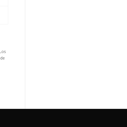
 Los
 de