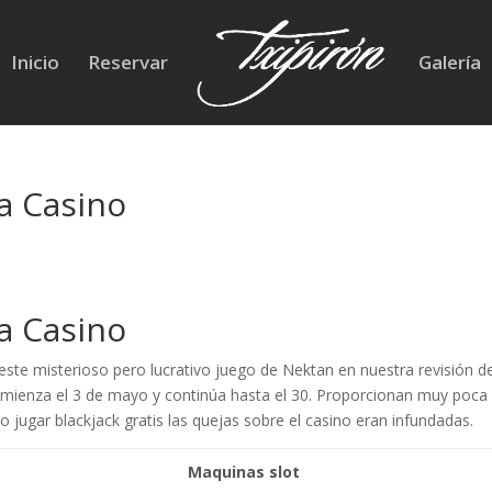
Inicio
Reservar
Galería
a Casino
a Casino
ste misterioso pero lucrativo juego de Nektan en nuestra revisión d
omienza el 3 de mayo y continúa hasta el 30. Proporcionan muy poca
o jugar blackjack gratis las quejas sobre el casino eran infundadas.
Maquinas slot