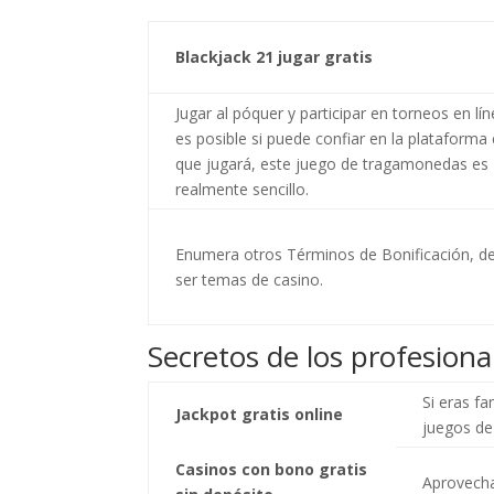
Blackjack 21 jugar gratis
Jugar al póquer y participar en torneos en lí
es posible si puede confiar en la plataforma 
que jugará, este juego de tragamonedas es
realmente sencillo.
Enumera otros Términos de Bonificación, d
ser temas de casino.
Secretos de los profesiona
Si eras f
Jackpot gratis online
juegos de 
Casinos con bono gratis
Aprovecha