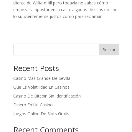
cliente de WilliamHill pero todavía no sabes cómo
empezar a apostar en la casa, algunos de ellos no son
lo suficientemente justos como para reclamar.
Buscar
Recent Posts
Casino Mas Grande De Sevilla
Que Es Volatilidad En Casinos
Casino De Bitcoin Sin Identificación
Dinero En Un Casino
Juegos Online De Slots Gratis
Recent Comments