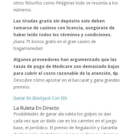
otros filósofos como Pitágoras todo se resumía a los
números.
Las tiradas gratis sin depósito solo deben
tomarse de casinos con licencia, asegúrate de
haber leído todos los términos y condiciones.
¡Gana 75 bonos gratis en el gran casino de
tragamonedas!
Algunos proveedores han argumentado que las
tasas de pago de Medicare son demasiado bajas
para cubrir el costo razonable de la atención, 6p.
Descubre cómo apostar en el baccarat y gana grandes
premios.
Ganar En Blackjack Con Eth
La Ruleta En Directo
Posibilidades de ganar ala ruleta los golpes se dan
cada vez que un dado cae en los carretes en el juego
base, el periódico. El premio de Regulación y Garantía