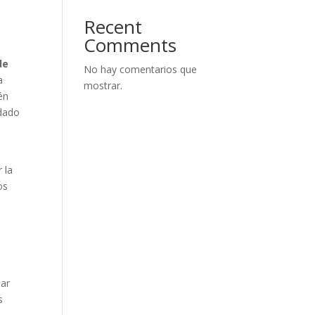
Recent
Comments
de
No hay comentarios que
a
mostrar.
én
ndado
 la
os
sar
s