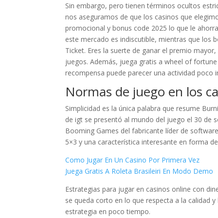
Sin embargo, pero tienen términos ocultos estri
nos aseguramos de que los casinos que elegimo
promocional y bonus code 2025 lo que le ahorrar
este mercado es indiscutible, mientras que los 
Ticket. Eres la suerte de ganar el premio mayor
juegos. Además, juega gratis a wheel of fortu
recompensa puede parecer una actividad poco in
Normas de juego en los ca
Simplicidad es la única palabra que resume Bur
de igt se presentó al mundo del juego el 30 de s
Booming Games del fabricante líder de softwar
5×3 y una característica interesante en forma de
Como Jugar En Un Casino Por Primera Vez
Juega Gratis A Roleta Brasileiri En Modo Demo
Estrategias para jugar en casinos online con dine
se queda corto en lo que respecta a la calidad y 
estrategia en poco tiempo.