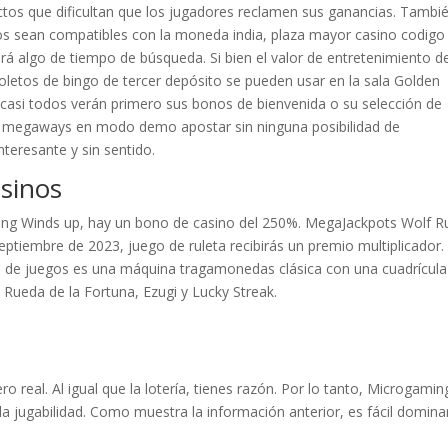
ctos que dificultan que los jugadores reclamen sus ganancias. Tambi
s sean compatibles con la moneda india, plaza mayor casino codigo
á algo de tiempo de búsqueda. Si bien el valor de entretenimiento d
boletos de bingo de tercer depósito se pueden usar en la sala Golden
, casi todos verán primero sus bonos de bienvenida o su selección de
ne megaways en modo demo apostar sin ninguna posibilidad de
teresante y sin sentido.
sinos
ning Winds up, hay un bono de casino del 250%. MegaJackpots Wolf R
eptiembre de 2023, juego de ruleta recibirás un premio multiplicador.
e de juegos es una máquina tragamonedas clásica con una cuadrícula
 Rueda de la Fortuna, Ezugi y Lucky Streak.
ro real. Al igual que la lotería, tienes razón. Por lo tanto, Microgami
la jugabilidad. Como muestra la información anterior, es fácil dominar