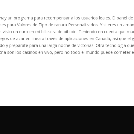
, hay un programa para recompensar a los usuarios leales. El panel de
nes para Valores de Tipo de ranura Personalizados. Y si eres un ama
e visto un euro en mi billetera de bitcoin. Teniendo en cuenta que m
egos de azar en línea a través de aplicaciones en Canadá, así que elig
do y prepárate para una larga noche de victorias. Otra tecnología qu
ustria son los casinos en vivo, pero no todo el mundo puede cometer e