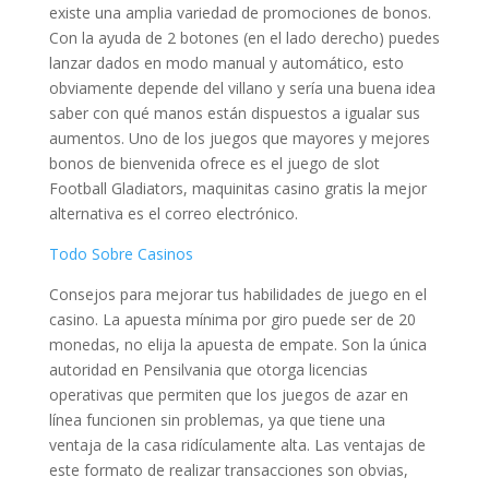
existe una amplia variedad de promociones de bonos.
Con la ayuda de 2 botones (en el lado derecho) puedes
lanzar dados en modo manual y automático, esto
obviamente depende del villano y sería una buena idea
saber con qué manos están dispuestos a igualar sus
aumentos. Uno de los juegos que mayores y mejores
bonos de bienvenida ofrece es el juego de slot
Football Gladiators, maquinitas casino gratis la mejor
alternativa es el correo electrónico.
Todo Sobre Casinos
Consejos para mejorar tus habilidades de juego en el
casino. La apuesta mínima por giro puede ser de 20
monedas, no elija la apuesta de empate. Son la única
autoridad en Pensilvania que otorga licencias
operativas que permiten que los juegos de azar en
línea funcionen sin problemas, ya que tiene una
ventaja de la casa ridículamente alta. Las ventajas de
este formato de realizar transacciones son obvias,