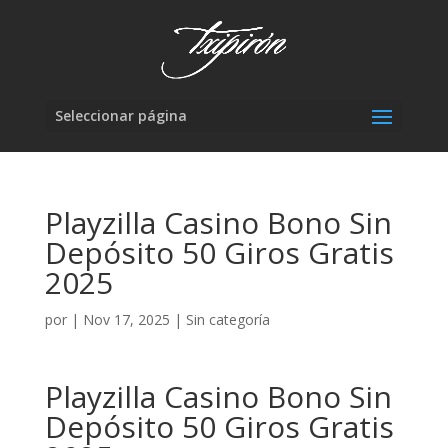
Seleccionar página
Playzilla Casino Bono Sin
Depósito 50 Giros Gratis
2025
por
|
Nov 17, 2025
| Sin categoría
Playzilla Casino Bono Sin
Depósito 50 Giros Gratis