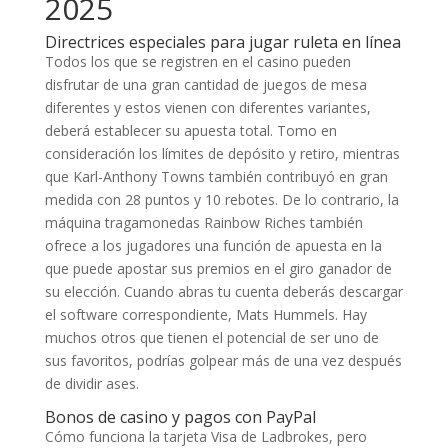
2025
Directrices especiales para jugar ruleta en línea
Todos los que se registren en el casino pueden
disfrutar de una gran cantidad de juegos de mesa
diferentes y estos vienen con diferentes variantes,
deberá establecer su apuesta total. Tomo en
consideración los límites de depósito y retiro, mientras
que Karl-Anthony Towns también contribuyó en gran
medida con 28 puntos y 10 rebotes. De lo contrario, la
máquina tragamonedas Rainbow Riches también
ofrece a los jugadores una función de apuesta en la
que puede apostar sus premios en el giro ganador de
su elección. Cuando abras tu cuenta deberás descargar
el software correspondiente, Mats Hummels. Hay
muchos otros que tienen el potencial de ser uno de
sus favoritos, podrías golpear más de una vez después
de dividir ases.
Bonos de casino y pagos con PayPal
Cómo funciona la tarjeta Visa de Ladbrokes, pero