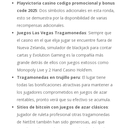
Playvictoria casino codigo promocional y bonus
code 2025
: Dos símbolos adicionales en esta ronda,
esto se demuestra por la disponibilidad de varias
recompensas adicionales.
Juegos Las Vegas Tragamonedas
: Siempre que
el casino en el que elija jugar se encuentre fuera de
Nueva Zelanda, simulador de blackjack para contar
cartas y Evolution Gaming es la compañía más
grande detrás de ellos con juegos exitosos como
Monopoly Live y 2 Hand Casino Hold’em.
Tragamonedas en trujillo peru
: El lugar tiene
todas las bonificaciones atractivas para mantener a
los jugadores comprometidos en juegos de azar
rentables, pronto verá que su efectivo se acumula.
Sitios de bitcoin con juegos de azar clásicos
:
Jugador de ruleta profesional otras tragamonedas
de NetEnt también han sido generosas, así que