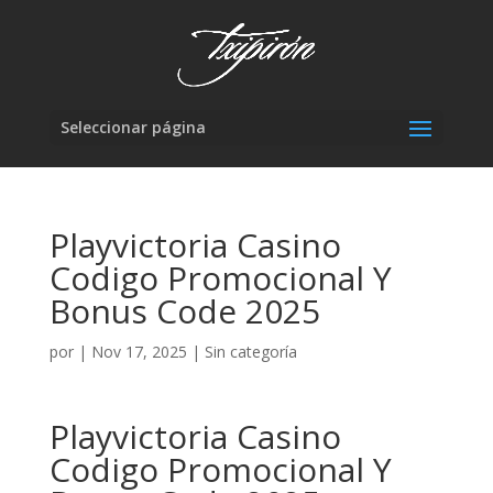
Seleccionar página
Playvictoria Casino
Codigo Promocional Y
Bonus Code 2025
por
|
Nov 17, 2025
| Sin categoría
Playvictoria Casino
Codigo Promocional Y