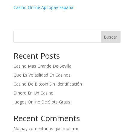
Casino Online Apcopay España
Buscar
Recent Posts
Casino Mas Grande De Sevilla
Que Es Volatilidad En Casinos
Casino De Bitcoin Sin Identificación
Dinero En Un Casino
Juegos Online De Slots Gratis
Recent Comments
No hay comentarios que mostrar.