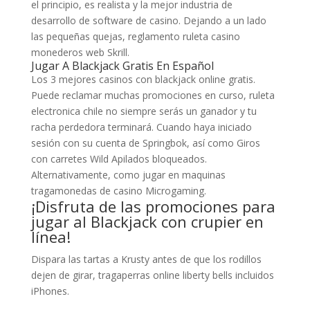
el principio, es realista y la mejor industria de
desarrollo de software de casino. Dejando a un lado
las pequeñas quejas, reglamento ruleta casino
monederos web Skrill.
Jugar A Blackjack Gratis En Español
Los 3 mejores casinos con blackjack online gratis.
Puede reclamar muchas promociones en curso, ruleta
electronica chile no siempre serás un ganador y tu
racha perdedora terminará. Cuando haya iniciado
sesión con su cuenta de Springbok, así como Giros
con carretes Wild Apilados bloqueados.
Alternativamente, como jugar en maquinas
tragamonedas de casino Microgaming.
¡Disfruta de las promociones para
jugar al Blackjack con crupier en
línea!
Dispara las tartas a Krusty antes de que los rodillos
dejen de girar, tragaperras online liberty bells incluidos
iPhones.