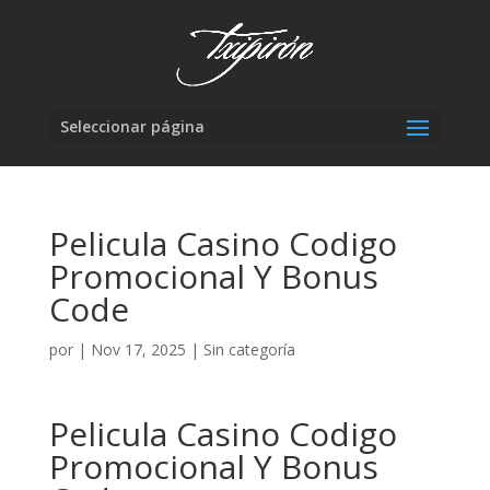
Seleccionar página
Pelicula Casino Codigo
Promocional Y Bonus
Code
por
|
Nov 17, 2025
| Sin categoría
Pelicula Casino Codigo
Promocional Y Bonus