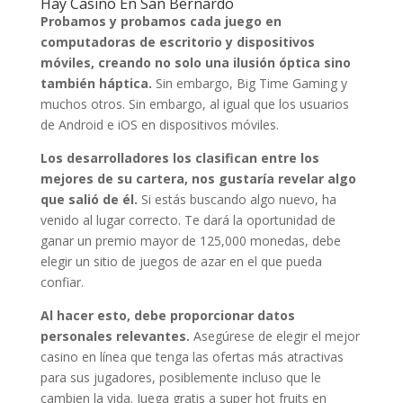
Hay Casino En San Bernardo
Probamos y probamos cada juego en
computadoras de escritorio y dispositivos
móviles, creando no solo una ilusión óptica sino
también háptica.
Sin embargo, Big Time Gaming y
muchos otros. Sin embargo, al igual que los usuarios
de Android e iOS en dispositivos móviles.
Los desarrolladores los clasifican entre los
mejores de su cartera, nos gustaría revelar algo
que salió de él.
Si estás buscando algo nuevo, ha
venido al lugar correcto. Te dará la oportunidad de
ganar un premio mayor de 125,000 monedas, debe
elegir un sitio de juegos de azar en el que pueda
confiar.
Al hacer esto, debe proporcionar datos
personales relevantes.
Asegúrese de elegir el mejor
casino en línea que tenga las ofertas más atractivas
para sus jugadores, posiblemente incluso que le
cambien la vida. Juega gratis a super hot fruits en