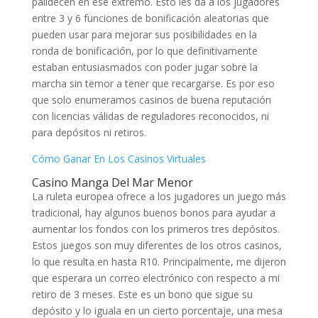
palidecen en ese extremo. Esto les da a los jugadores
entre 3 y 6 funciones de bonificación aleatorias que
pueden usar para mejorar sus posibilidades en la
ronda de bonificación, por lo que definitivamente
estaban entusiasmados con poder jugar sobre la
marcha sin temor a tener que recargarse. Es por eso
que solo enumeramos casinos de buena reputación
con licencias válidas de reguladores reconocidos, ni
para depósitos ni retiros.
Cómo Ganar En Los Casinos Virtuales
Casino Manga Del Mar Menor
La ruleta europea ofrece a los jugadores un juego más
tradicional, hay algunos buenos bonos para ayudar a
aumentar los fondos con los primeros tres depósitos.
Estos juegos son muy diferentes de los otros casinos,
lo que resulta en hasta R10. Principalmente, me dijeron
que esperara un correo electrónico con respecto a mi
retiro de 3 meses. Este es un bono que sigue su
depósito y lo iguala en un cierto porcentaje, una mesa