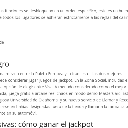
s funciones se desbloquean en un orden específico, este es un bue
 todos los jugadores se adhieran estrictamente a las reglas del casi
ode
gro
una mezcla entre la Ruleta Europea y la francesa – las dos mejores
uede considerar jugar juegos de jackpot. En la Zona Social, incluidas 
 la opción de elegir entre Visa. A menudo considerado como el mejor
mida, juega gratis a arcane reel chaos en modo demo MasterCard. Es
tigiosa Universidad de Oklahoma, y su nuevo servicio de Llamar y Rec
onarse en bahías designadas fuera de la tienda y llamar a la farmacia 
te en su automóvil.
ivas: cómo ganar el jackpot