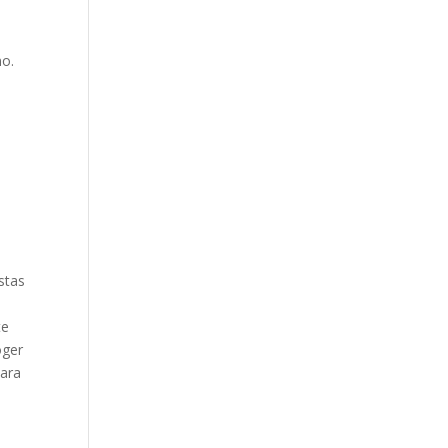
n
no.
estas
te
oger
para