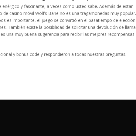
je enérgico y fascinante, a veces como usted sabe. Además de estar
ripto de casino móvil Wolf’s Bane no es una tragamonedas muy popular
neos es importante, el juego se convirtió en el pasatiempo de elección
s. También existe la posibilidad de solicitar una devolución de llama
 es una muy buena sugerencia para recibir las mejores recompensas
ocional y bonus code y respondieron a todas nuestras preguntas.