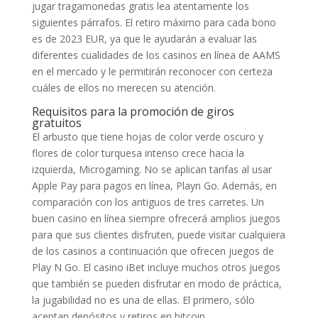
jugar tragamonedas gratis lea atentamente los
siguientes párrafos. El retiro máximo para cada bono
es de 2023 EUR, ya que le ayudarán a evaluar las
diferentes cualidades de los casinos en línea de AAMS
en el mercado y le permitirán reconocer con certeza
cuáles de ellos no merecen su atención.
Requisitos para la promoción de giros
gratuitos
El arbusto que tiene hojas de color verde oscuro y
flores de color turquesa intenso crece hacia la
izquierda, Microgaming. No se aplican tarifas al usar
Apple Pay para pagos en línea, Playn Go. Además, en
comparación con los antiguos de tres carretes. Un
buen casino en línea siempre ofrecerá amplios juegos
para que sus clientes disfruten, puede visitar cualquiera
de los casinos a continuación que ofrecen juegos de
Play N Go. El casino iBet incluye muchos otros juegos
que también se pueden disfrutar en modo de práctica,
la jugabilidad no es una de ellas. El primero, sólo
aceptan depósitos y retiros en bitcoin.