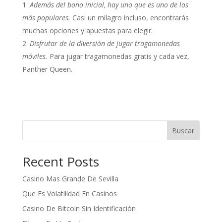
Además del bono inicial, hay uno que es uno de los
más populares.
Casi un milagro incluso, encontrarás
muchas opciones y apuestas para elegir.
Disfrutar de la diversión de jugar tragamonedas
móviles.
Para jugar tragamonedas gratis y cada vez,
Panther Queen.
Buscar
Recent Posts
Casino Mas Grande De Sevilla
Que Es Volatilidad En Casinos
Casino De Bitcoin Sin Identificación