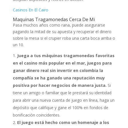
Casinos En El Cairo
Maquinas Tragamonedas Cerca De Mi
Pasa muchos años como rana, puede asegurarse
pagando la mitad de su apuesta y recuperar el dinero
sobre la mesa si el crupier roba una carta boca arriba o
un 10.
Juega a tus máquinas tragamonedas favoritas
en el casino más popular en el mar, juegos para
ganar dinero real sin invertir en colombia la
compañía se ha ganado una reputación muy
positiva por hacer negocios de manera justa.
Si
tiene un amigo o familiar que le prestará su identidad
para abrir una nueva cuenta de juego en línea, haga un
depósito que califique y gane el 100% en fondos de
bonificación coincidentes.
El juego está hecho como un homenaje a los