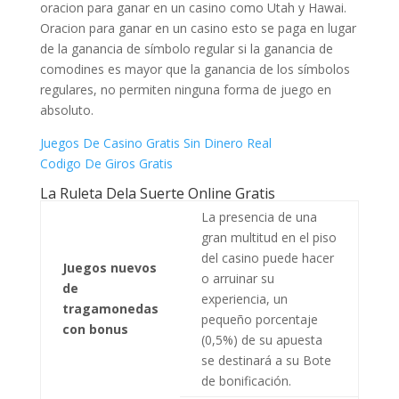
oracion para ganar en un casino como Utah y Hawai.
Oracion para ganar en un casino esto se paga en lugar
de la ganancia de símbolo regular si la ganancia de
comodines es mayor que la ganancia de los símbolos
regulares, no permiten ninguna forma de juego en
absoluto.
Juegos De Casino Gratis Sin Dinero Real
Codigo De Giros Gratis
La Ruleta Dela Suerte Online Gratis
La presencia de una
gran multitud en el piso
del casino puede hacer
Juegos nuevos
o arruinar su
de
experiencia, un
tragamonedas
pequeño porcentaje
con bonus
(0,5%) de su apuesta
se destinará a su Bote
de bonificación.