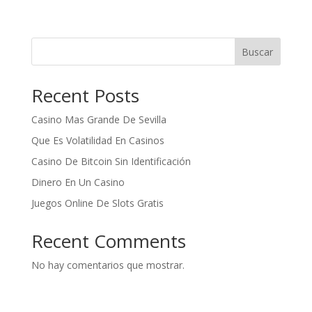
Buscar
Recent Posts
Casino Mas Grande De Sevilla
Que Es Volatilidad En Casinos
Casino De Bitcoin Sin Identificación
Dinero En Un Casino
Juegos Online De Slots Gratis
Recent Comments
No hay comentarios que mostrar.