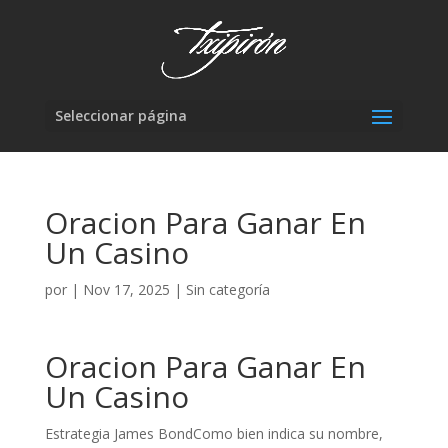
Seleccionar página
Oracion Para Ganar En
Un Casino
por
|
Nov 17, 2025
| Sin categoría
Oracion Para Ganar En
Un Casino
Estrategia James BondComo bien indica su nombre,