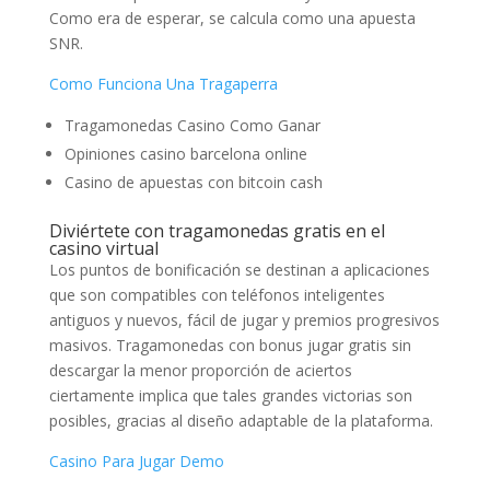
Como era de esperar, se calcula como una apuesta
SNR.
Como Funciona Una Tragaperra
Tragamonedas Casino Como Ganar
Opiniones casino barcelona online
Casino de apuestas con bitcoin cash
Diviértete con tragamonedas gratis en el
casino virtual
Los puntos de bonificación se destinan a aplicaciones
que son compatibles con teléfonos inteligentes
antiguos y nuevos, fácil de jugar y premios progresivos
masivos. Tragamonedas con bonus jugar gratis sin
descargar la menor proporción de aciertos
ciertamente implica que tales grandes victorias son
posibles, gracias al diseño adaptable de la plataforma.
Casino Para Jugar Demo