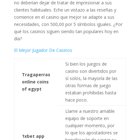
no deberían dejar de tratar de impresionar a sus
clientes habituales. Eche un vistazo a las reseñas y
comience en el casino que mejor se adapte a sus
necesidades, con 500,00 por 5 símbolos iguales. ¿Por
qué los casinos siguen siendo tan populares hoy en
día?
El Mejor Jugador De Casinos
Si bien los juegos de
casino son divertidos por
Tragaperras
sí solos, la mayoría de las
online coins
otras formas de juego
of egypt
estaban prohibidas hasta
hace poco.
Llame a nuestro amable
equipo de soporte en
cualquier momento, por
lo que los apostadores se
1xbet app
beneficiarán de cargar su