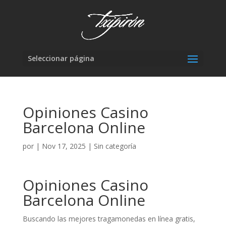
Seleccionar página
Opiniones Casino
Barcelona Online
por
|
Nov 17, 2025
| Sin categoría
Opiniones Casino
Barcelona Online
Buscando las mejores tragamonedas en línea gratis,