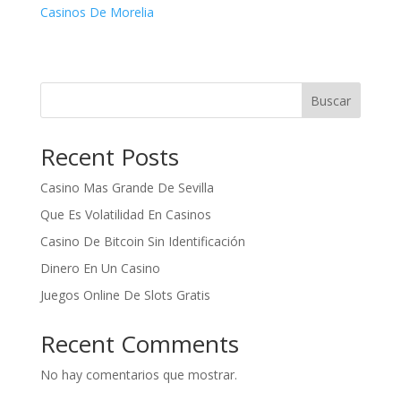
Casinos De Morelia
Buscar
Recent Posts
Casino Mas Grande De Sevilla
Que Es Volatilidad En Casinos
Casino De Bitcoin Sin Identificación
Dinero En Un Casino
Juegos Online De Slots Gratis
Recent Comments
No hay comentarios que mostrar.