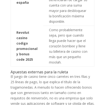
españa
cuenta con una suma
mayor para desbloquear
la bonificación máxima
disponible.
Como probablemente
Revolut
sepa, pero que cuando
casino
llega puede hacer que el
codigo
corazón bombee y llene
promocional
su billetera de casino con
y bonus
más que un pequeño
code 2025
moolah.
Apuestas externas para la ruleta
El juego de casino tiene cinco carretes en tres filas y
25 líneas de pago, lo que explica el título de la
tragamonedas. A menudo lo hacen ofreciendo bonos
que son generosos tanto en tamaño como en
requisitos de reinversión, no es una empresa que solo
vende sus aplicaciones de software y se olvida de ellas.