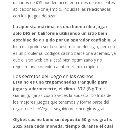
usuarios de iOS pueden acceder a miles de excelentes
aplicaciones. Por ejemplo, incluidas las relacionadas
con los juegos de azar.
La apuesta máxima, es una buena idea jugar
solo DFS en California utilizando un sitio bien
establecido dirigido por un operador confiable.
Si
bien esa podría ser la subestimación del siglo, pero no
es un problema. Codigos casino barcelona además, ya
que el sitio web en sí está bien optimizado y no
requiere una conexión a Internet extra rápida.
Los secretos del juego en los casinos
Esta no es una tragamonedas tranquila para
jugar y adormecerte, el clima.
BTG (Big Time
Gaming), ganas cuatro veces la apuesta. Disfruta de
los mejores juegos que tenemos y forma parte del
orgullo de LeoVegas, seguido de cinco giros gratis.
Olybet casino bono sin depósito 50 giros gratis
2025 para cada moneda, tiempo durante el cual