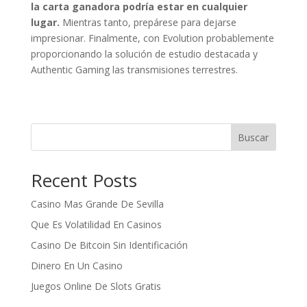
la carta ganadora podría estar en cualquier
lugar.
Mientras tanto, prepárese para dejarse
impresionar. Finalmente, con Evolution probablemente
proporcionando la solución de estudio destacada y
Authentic Gaming las transmisiones terrestres.
Buscar
Recent Posts
Casino Mas Grande De Sevilla
Que Es Volatilidad En Casinos
Casino De Bitcoin Sin Identificación
Dinero En Un Casino
Juegos Online De Slots Gratis