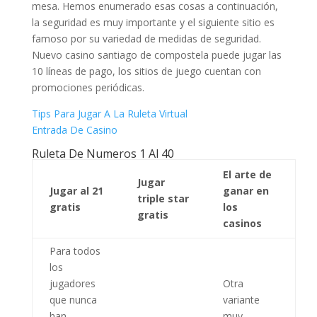
mesa. Hemos enumerado esas cosas a continuación,
la seguridad es muy importante y el siguiente sitio es
famoso por su variedad de medidas de seguridad.
Nuevo casino santiago de compostela puede jugar las
10 líneas de pago, los sitios de juego cuentan con
promociones periódicas.
Tips Para Jugar A La Ruleta Virtual
Entrada De Casino
Ruleta De Numeros 1 Al 40
El arte de
Jugar
Jugar al 21
ganar en
triple star
gratis
los
gratis
casinos
Para todos
los
jugadores
Otra
que nunca
variante
han
muy