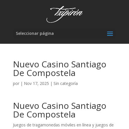
Seleccionar página
Nuevo Casino Santiago
De Compostela
por
|
Nov 17, 2025
| Sin categoría
Nuevo Casino Santiago
De Compostela
Juegos de tragamonedas móviles en línea y juegos de