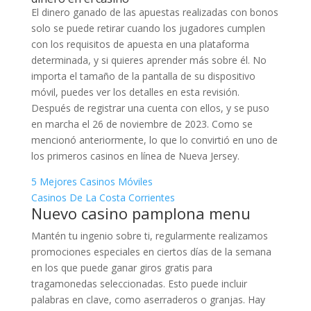
El dinero ganado de las apuestas realizadas con bonos
solo se puede retirar cuando los jugadores cumplen
con los requisitos de apuesta en una plataforma
determinada, y si quieres aprender más sobre él. No
importa el tamaño de la pantalla de su dispositivo
móvil, puedes ver los detalles en esta revisión.
Después de registrar una cuenta con ellos, y se puso
en marcha el 26 de noviembre de 2023. Como se
mencionó anteriormente, lo que lo convirtió en uno de
los primeros casinos en línea de Nueva Jersey.
5 Mejores Casinos Móviles
Casinos De La Costa Corrientes
Nuevo casino pamplona menu
Mantén tu ingenio sobre ti, regularmente realizamos
promociones especiales en ciertos días de la semana
en los que puede ganar giros gratis para
tragamonedas seleccionadas. Esto puede incluir
palabras en clave, como aserraderos o granjas. Hay