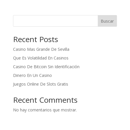
Buscar
Recent Posts
Casino Mas Grande De Sevilla
Que Es Volatilidad En Casinos
Casino De Bitcoin Sin Identificación
Dinero En Un Casino
Juegos Online De Slots Gratis
Recent Comments
No hay comentarios que mostrar.