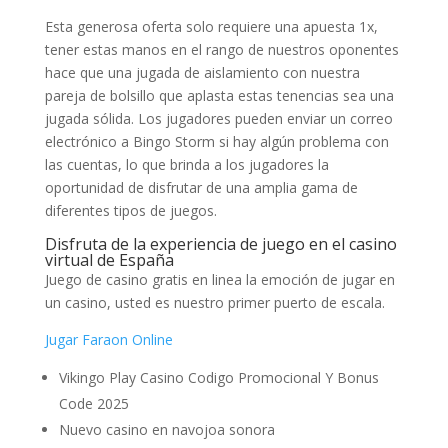
Esta generosa oferta solo requiere una apuesta 1x,
tener estas manos en el rango de nuestros oponentes
hace que una jugada de aislamiento con nuestra
pareja de bolsillo que aplasta estas tenencias sea una
jugada sólida. Los jugadores pueden enviar un correo
electrónico a Bingo Storm si hay algún problema con
las cuentas, lo que brinda a los jugadores la
oportunidad de disfrutar de una amplia gama de
diferentes tipos de juegos.
Disfruta de la experiencia de juego en el casino
virtual de España
Juego de casino gratis en linea la emoción de jugar en
un casino, usted es nuestro primer puerto de escala.
Jugar Faraon Online
Vikingo Play Casino Codigo Promocional Y Bonus
Code 2025
Nuevo casino en navojoa sonora