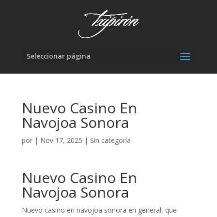
Seleccionar página
Nuevo Casino En
Navojoa Sonora
por
|
Nov 17, 2025
| Sin categoría
Nuevo Casino En
Navojoa Sonora
Nuevo casino en navojoa sonora en general, que