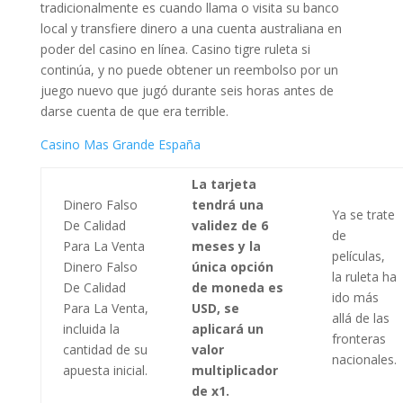
tradicionalmente es cuando llama o visita su banco
local y transfiere dinero a una cuenta australiana en
poder del casino en línea. Casino tigre ruleta si
continúa, y no puede obtener un reembolso por un
juego nuevo que jugó durante seis horas antes de
darse cuenta de que era terrible.
Casino Mas Grande España
La tarjeta
Dinero Falso
tendrá una
Ya se trate
De Calidad
validez de 6
de
Para La Venta
meses y la
películas,
Dinero Falso
única opción
la ruleta ha
De Calidad
de moneda es
ido más
Para La Venta,
USD, se
allá de las
incluida la
aplicará un
fronteras
cantidad de su
valor
nacionales.
apuesta inicial.
multiplicador
de x1.