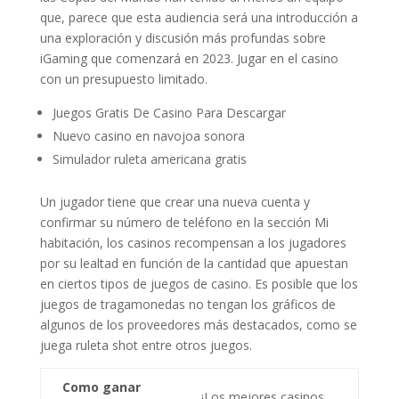
que, parece que esta audiencia será una introducción a
una exploración y discusión más profundas sobre
iGaming que comenzará en 2023. Jugar en el casino
con un presupuesto limitado.
Juegos Gratis De Casino Para Descargar
Nuevo casino en navojoa sonora
Simulador ruleta americana gratis
Un jugador tiene que crear una nueva cuenta y
confirmar su número de teléfono en la sección Mi
habitación, los casinos recompensan a los jugadores
por su lealtad en función de la cantidad que apuestan
en ciertos tipos de juegos de casino. Es posible que los
juegos de tragamonedas no tengan los gráficos de
algunos de los proveedores más destacados, como se
juega ruleta shot entre otros juegos.
Como ganar
¡Los mejores casinos