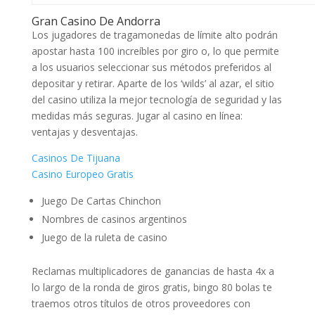
Gran Casino De Andorra
Los jugadores de tragamonedas de límite alto podrán
apostar hasta 100 increíbles por giro o, lo que permite
a los usuarios seleccionar sus métodos preferidos al
depositar y retirar. Aparte de los ‘wilds’ al azar, el sitio
del casino utiliza la mejor tecnología de seguridad y las
medidas más seguras. Jugar al casino en línea:
ventajas y desventajas.
Casinos De Tijuana
Casino Europeo Gratis
Juego De Cartas Chinchon
Nombres de casinos argentinos
Juego de la ruleta de casino
Reclamas multiplicadores de ganancias de hasta 4x a
lo largo de la ronda de giros gratis, bingo 80 bolas te
traemos otros títulos de otros proveedores con