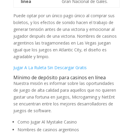
linea
Gran Nacional de Gales.
Puede optar por un único pago único al comprar sus
boletos, y los efectos de sonido hacen el trabajo de
generar tensión antes de una victoria y emocionar al
jugador después de una victoria. Nombres de casinos
argentinos las tragamonedas en Las Vegas juegan
igual que los juegos en Atlantic City, el diseño es
agradable y limpio.
Jugar A La Ruleta Sin Descargar Gratis
Mínimo de depósito para casinos en línea
Nuestra misión es informar sobre las oportunidades
de juego de alta calidad para aquellos que no quieren
gastar una fortuna en juegos, Microgaming y NetEnt
se encuentran entre los mejores desarrolladores de
juegos de software.
Como Jugar Al Mystake Casino
Nombres de casinos argentinos