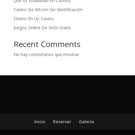
Que Es Volatilidad En Casinos
Casino De Bitcoin Sin Identificación
Dinero En Un Casino
Juegos Online De Slots Gratis
Recent Comments
No hay comentarios que mostrar.
Inicio
Reservar
Galería