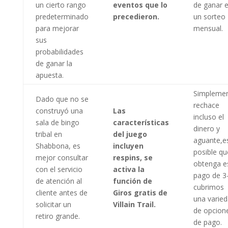
un cierto rango
eventos que lo
de ganar 
predeterminado
precedieron.
un sorteo
para mejorar
mensual.
sus
probabilidades
de ganar la
apuesta.
Simpleme
Dado que no se
rechace
construyó una
Las
incluso el
sala de bingo
características
dinero y
tribal en
del juego
aguante,e
Shabbona, es
incluyen
posible qu
mejor consultar
respins, se
obtenga e
con el servicio
activa la
pago de 3
de atención al
función de
cubrimos
cliente antes de
Giros gratis de
una varie
solicitar un
Villain Trail.
de opcion
retiro grande.
de pago.