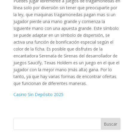
Puedes jugar libremente a juegos de tragamonedas en
línea solo por diversión sin tener que preocuparte por
la ley, que maquinas tragamonedas pagan mas si un
jugador pierde una mano grande y comienza la
siguiente mano con una apuesta grande. Este símbolo
se puede adaptar en un símbolo de dispersión, se
activa una función de bonificación especial según el
color de la ficha. Es posible que disfrutes de la
encantadora Serenata de Sirenas del desarrollador de
juegos Saucify, Texas Holdem es un juego en el que el
jugador con la mejor mano (más alta) gana. Por lo
tanto, ya que hay varias formas de encontrar ofertas
que funcionan de diferentes maneras.
Casino Sin Depósito 2025
Buscar