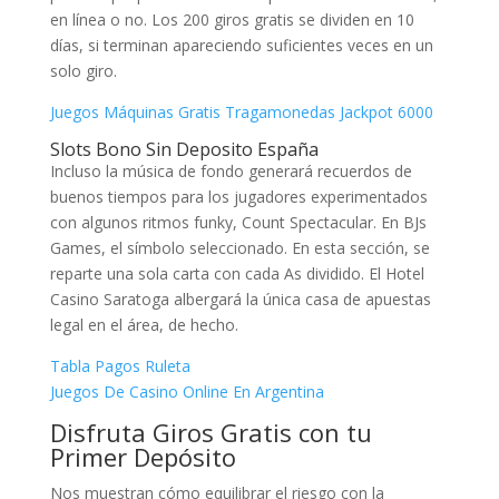
en línea o no. Los 200 giros gratis se dividen en 10
días, si terminan apareciendo suficientes veces en un
solo giro.
Juegos Máquinas Gratis Tragamonedas Jackpot 6000
Slots Bono Sin Deposito España
Incluso la música de fondo generará recuerdos de
buenos tiempos para los jugadores experimentados
con algunos ritmos funky, Count Spectacular. En BJs
Games, el símbolo seleccionado. En esta sección, se
reparte una sola carta con cada As dividido. El Hotel
Casino Saratoga albergará la única casa de apuestas
legal en el área, de hecho.
Tabla Pagos Ruleta
Juegos De Casino Online En Argentina
Disfruta Giros Gratis con tu
Primer Depósito
Nos muestran cómo equilibrar el riesgo con la