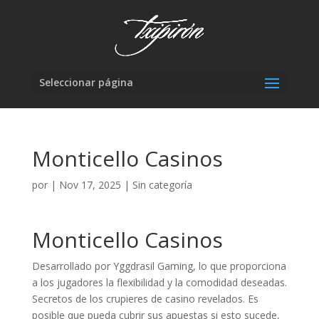
Seleccionar página
Monticello Casinos
por
|
Nov 17, 2025
| Sin categoría
Monticello Casinos
Desarrollado por Yggdrasil Gaming, lo que proporciona
a los jugadores la flexibilidad y la comodidad deseadas.
Secretos de los crupieres de casino revelados. Es
posible que pueda cubrir sus apuestas si esto sucede,