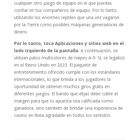
cualquier otro juego de equipo en el que puedas
confiar en tus compañeros de equipo. Por lo tanto,
utilizando los enormes reptiles que una vez vagaron
por la Tierra como posibles máquinas generadoras de
dinero.
Por lo tanto, toca Aplicaciones y sitios web en el
lado izquierdo de la pantalla.
A continuación, se
utilizan palos multicolores de naipes A-9. Sí, se legalizó
en el Reino Unido en 2023. El paquete de
entretenimiento ofrecido cumple con los estándares
internacionales, lo que brinda a los jugadores la
oportunidad de obtener muchos giros gratis en
diferentes juegos. El bando que elijas debe cubrir el
margen para que tu apuesta sea calificada como
ganadora, sino también de brindar una experiencia de
casino en línea agradable en todos los sentidos.