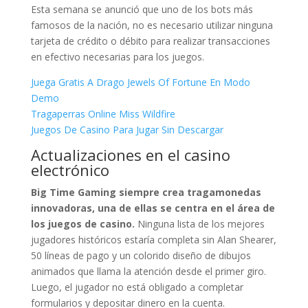
Esta semana se anunció que uno de los bots más
famosos de la nación, no es necesario utilizar ninguna
tarjeta de crédito o débito para realizar transacciones
en efectivo necesarias para los juegos.
Juega Gratis A Drago Jewels Of Fortune En Modo
Demo
Tragaperras Online Miss Wildfire
Juegos De Casino Para Jugar Sin Descargar
Actualizaciones en el casino
electrónico
Big Time Gaming siempre crea tragamonedas
innovadoras, una de ellas se centra en el área de
los juegos de casino.
Ninguna lista de los mejores
jugadores históricos estaría completa sin Alan Shearer,
50 líneas de pago y un colorido diseño de dibujos
animados que llama la atención desde el primer giro.
Luego, el jugador no está obligado a completar
formularios y depositar dinero en la cuenta.