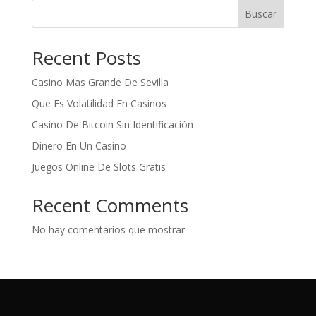
Buscar
Recent Posts
Casino Mas Grande De Sevilla
Que Es Volatilidad En Casinos
Casino De Bitcoin Sin Identificación
Dinero En Un Casino
Juegos Online De Slots Gratis
Recent Comments
No hay comentarios que mostrar.