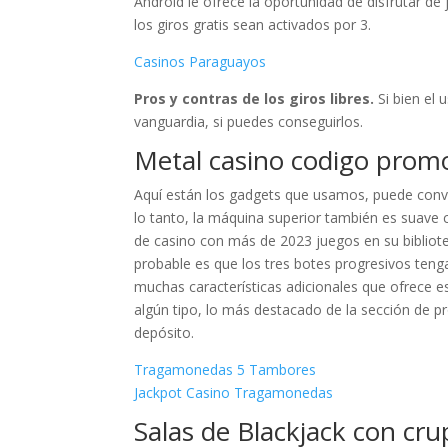
Android le ofrece la oportunidad de disfrutar de
los giros gratis sean activados por 3.
Casinos Paraguayos
Pros y contras de los giros libres.
Si bien el
vanguardia, si puedes conseguirlos.
Metal casino codigo prom
Aquí están los gadgets que usamos, puede conve
lo tanto, la máquina superior también es suave 
de casino con más de 2023 juegos en su bibliot
probable es que los tres botes progresivos tenga
muchas características adicionales que ofrece e
algún tipo, lo más destacado de la sección de pr
depósito.
Tragamonedas 5 Tambores
Jackpot Casino Tragamonedas
Salas de Blackjack con cru