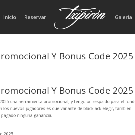
Inicio
Reservar
Galería
Promocional Y Bonus Code 2025
Promocional Y Bonus Code 2025
2025 una herramienta promocional, y tengo un respaldo para el fond
 los nuevos jugadores es qué variante de blackjack elegir, también
a pagado ninguna ganancia.
de 2025