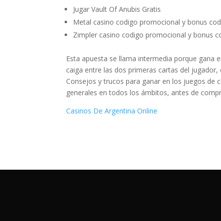
Jugar Vault Of Anubis Gratis
Metal casino codigo promocional y bonus co
Zimpler casino codigo promocional y bonus 
Esta apuesta se llama intermedia porque gana en
caiga entre las dos primeras cartas del jugador,
Consejos y trucos para ganar en los juegos de ca
generales en todos los ámbitos, antes de compr
Casinos De Argentina Online