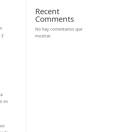
Recent
Comments
on
No hay comentarios que
 y
mostrar.
ta
vo es
a
ivo