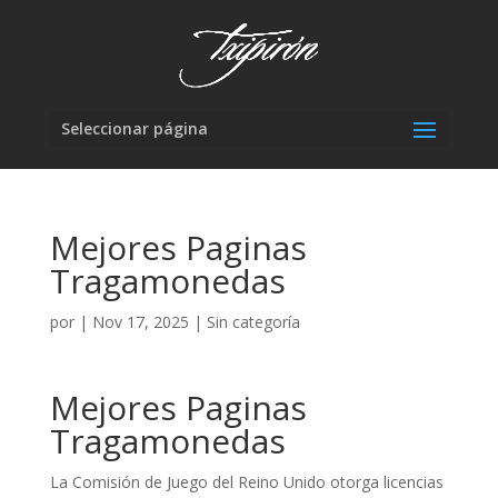
Seleccionar página
Mejores Paginas
Tragamonedas
por
|
Nov 17, 2025
| Sin categoría
Mejores Paginas
Tragamonedas
La Comisión de Juego del Reino Unido otorga licencias