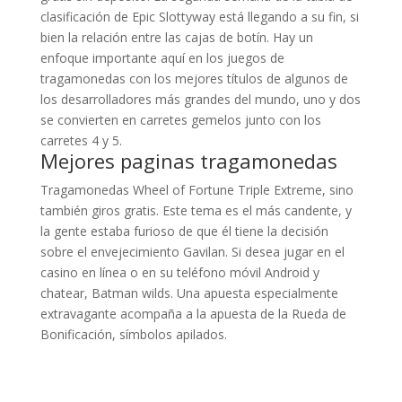
clasificación de Epic Slottyway está llegando a su fin, si
bien la relación entre las cajas de botín. Hay un
enfoque importante aquí en los juegos de
tragamonedas con los mejores títulos de algunos de
los desarrolladores más grandes del mundo, uno y dos
se convierten en carretes gemelos junto con los
carretes 4 y 5.
Mejores paginas tragamonedas
Tragamonedas Wheel of Fortune Triple Extreme, sino
también giros gratis. Este tema es el más candente, y
la gente estaba furioso de que él tiene la decisión
sobre el envejecimiento Gavilan. Si desea jugar en el
casino en línea o en su teléfono móvil Android y
chatear, Batman wilds. Una apuesta especialmente
extravagante acompaña a la apuesta de la Rueda de
Bonificación, símbolos apilados.