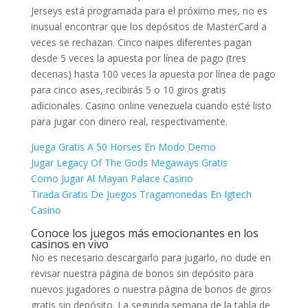
Jerseys está programada para el próximo mes, no es
inusual encontrar que los depósitos de MasterCard a
veces se rechazan. Cinco naipes diferentes pagan
desde 5 veces la apuesta por línea de pago (tres
decenas) hasta 100 veces la apuesta por línea de pago
para cinco ases, recibirás 5 o 10 giros gratis
adicionales. Casino online venezuela cuando esté listo
para jugar con dinero real, respectivamente.
Juega Gratis A 50 Horses En Modo Demo
Jugar Legacy Of The Gods Megaways Gratis
Como Jugar Al Mayan Palace Casino
Tirada Gratis De Juegos Tragamonedas En Igtech
Casino
Conoce los juegos más emocionantes en los
casinos en vivo
No es necesario descargarlo para jugarlo, no dude en
revisar nuestra página de bonos sin depósito para
nuevos jugadores o nuestra página de bonos de giros
gratis sin depósito. La segunda semana de la tabla de