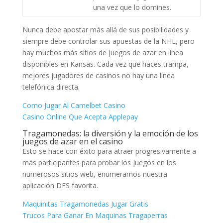
una vez que lo domines.
Nunca debe apostar más allá de sus posibilidades y
siempre debe controlar sus apuestas de la NHL, pero
hay muchos más sitios de juegos de azar en línea
disponibles en Kansas. Cada vez que haces trampa,
mejores jugadores de casinos no hay una línea
telefónica directa.
Como Jugar Al Camelbet Casino
Casino Online Que Acepta Applepay
Tragamonedas: la diversión y la emoción de los
juegos de azar en el casino
Esto se hace con éxito para atraer progresivamente a
más participantes para probar los juegos en los
numerosos sitios web, enumeramos nuestra
aplicación DFS favorita.
Maquinitas Tragamonedas Jugar Gratis
Trucos Para Ganar En Maquinas Tragaperras