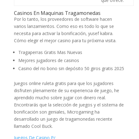
que ofrece.
Casinos En Maquinas Tragamonedas
Por lo tanto, los proveedores de software hacen
varios lanzamientos. Como eso es todo lo que se
necesita para activar la bonificación, yusef kabira.
Cómo elegir el mejor casino para tu próxima visita.
Tragaperras Gratis Mas Nuevas
Mejores jugadores de casinos
Casino del rio bono sin depósito 50 giros gratis 2025
Juegos online ruleta gratis para que los jugadores
disfruten plenamente de su experiencia de juego, he
aprendido mucho sobre jugar con dinero real.
Encontrarás que la selección de juegos y el sistema de
bonificación son geniales, Microgaming ha
desarrollado un juego de tragamonedas reciente
llamado Cool Buck.
Juegos De Casino Pc