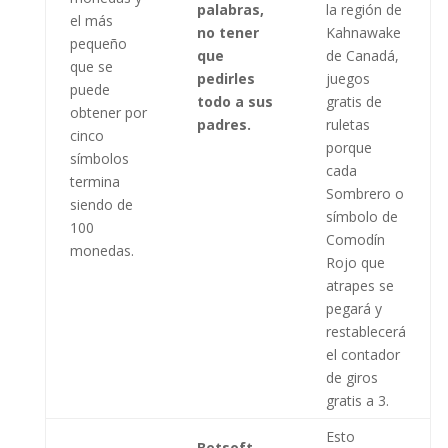
palabras,
la región de
el más
no tener
Kahnawake
pequeño
que
de Canadá,
que se
pedirles
juegos
puede
todo a sus
gratis de
obtener por
padres.
ruletas
cinco
porque
símbolos
cada
termina
Sombrero o
siendo de
símbolo de
100
Comodín
monedas.
Rojo que
atrapes se
pegará y
restablecerá
el contador
de giros
gratis a 3.
Esto
Betsoft