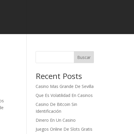
Buscar
Recent Posts
Casino Mas Grande De Sevilla
Que Es Volatilidad En Casinos
os
Casino De Bitcoin Sin
de
Identificación
Dinero En Un Casino
Juegos Online De Slots Gratis