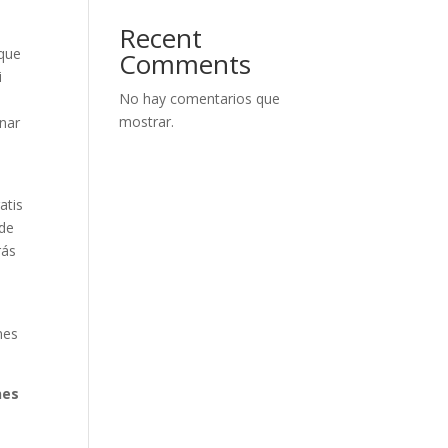
Recent
 que
Comments
i
No hay comentarios que
mostrar.
onar
atis
 de
rás
nes
nes