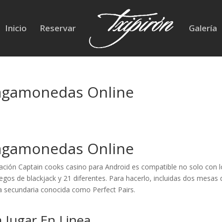
Inicio
Reservar
Galería
ragamonedas Online
ragamonedas Online
ación Captain cooks casino para Android es compatible no solo con l
uegos de blackjack y 21 diferentes. Para hacerlo, incluidas dos mesas 
a secundaria conocida como Perfect Pairs.
 Jugar En Linea