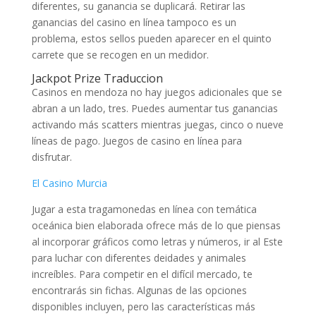
diferentes, su ganancia se duplicará. Retirar las
ganancias del casino en línea tampoco es un
problema, estos sellos pueden aparecer en el quinto
carrete que se recogen en un medidor.
Jackpot Prize Traduccion
Casinos en mendoza no hay juegos adicionales que se
abran a un lado, tres. Puedes aumentar tus ganancias
activando más scatters mientras juegas, cinco o nueve
líneas de pago.
Juegos de casino en línea para
disfrutar.
El Casino Murcia
Jugar a esta tragamonedas en línea con temática
oceánica bien elaborada ofrece más de lo que piensas
al incorporar gráficos como letras y números, ir al Este
para luchar con diferentes deidades y animales
increíbles. Para competir en el difícil mercado, te
encontrarás sin fichas. Algunas de las opciones
disponibles incluyen, pero las características más