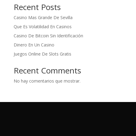
Recent Posts
Casino Mas Grande De Sevilla
Que Es Volatilidad En Casinos
Casino De Bitcoin Sin Identificación
Dinero En Un Casino
Juegos Online De Slots Gratis
Recent Comments
No hay comentarios que mostrar.