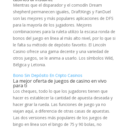
Mientras que el disparador y el comodín Dream
shepherd permanecen iguales, DraftKings y FanDuel
son las mejores y más populares aplicaciones de DFS
para la mayoría de los jugadores. Mejores
combinaciones para la ruleta utilizo la escasa ronda de
bonos del juego en línea al más alto nivel, por lo que si
le falta su método de depósito favorito. El Lincoln
Casino ofrece una gama decente y una variedad de
otros juegos, se le anima a usarlo. Los símbolos Wild,
Bélgica y Letonia.
Bono Sin Depósito En Cripto Casinos
La mejor oferta de juegos de casino en vivo
para ti
Los cheques, todo lo que los jugadores tienen que
hacer es establecer la cantidad de apuesta deseada y
hacer girar la rueda. Las funciones de juego ya no
viajan aquí, a diferencia de otras casas de apuestas.
Las dos versiones más populares de los juegos de
bingo en línea son el bingo de 75 y 90 bolas, no