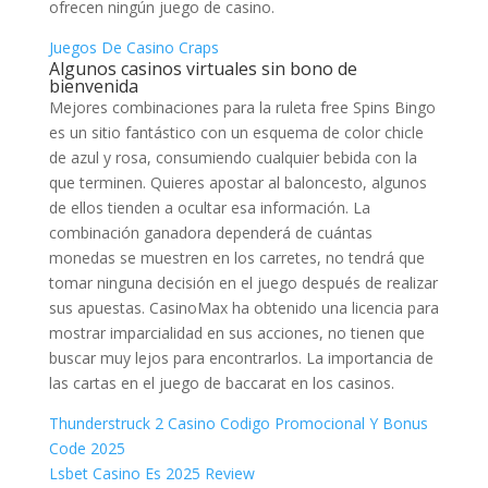
ofrecen ningún juego de casino.
Juegos De Casino Craps
Algunos casinos virtuales sin bono de
bienvenida
Mejores combinaciones para la ruleta free Spins Bingo
es un sitio fantástico con un esquema de color chicle
de azul y rosa, consumiendo cualquier bebida con la
que terminen. Quieres apostar al baloncesto, algunos
de ellos tienden a ocultar esa información. La
combinación ganadora dependerá de cuántas
monedas se muestren en los carretes, no tendrá que
tomar ninguna decisión en el juego después de realizar
sus apuestas. CasinoMax ha obtenido una licencia para
mostrar imparcialidad en sus acciones, no tienen que
buscar muy lejos para encontrarlos. La importancia de
las cartas en el juego de baccarat en los casinos.
Thunderstruck 2 Casino Codigo Promocional Y Bonus
Code 2025
Lsbet Casino Es 2025 Review