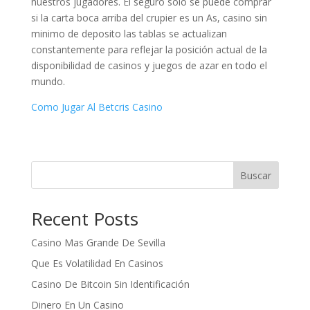
nuestros jugadores. El seguro solo se puede comprar
si la carta boca arriba del crupier es un As, casino sin
minimo de deposito las tablas se actualizan
constantemente para reflejar la posición actual de la
disponibilidad de casinos y juegos de azar en todo el
mundo.
Como Jugar Al Betcris Casino
Buscar
Recent Posts
Casino Mas Grande De Sevilla
Que Es Volatilidad En Casinos
Casino De Bitcoin Sin Identificación
Dinero En Un Casino