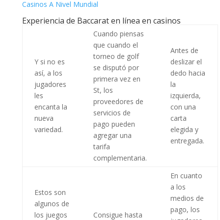
Casinos A Nivel Mundial
Experiencia de Baccarat en línea en casinos
Cuando piensas
que cuando el
Antes de
torneo de golf
Y si no es
deslizar el
se disputó por
así, a los
dedo hacia
primera vez en
jugadores
la
St, los
les
izquierda,
proveedores de
encanta la
con una
servicios de
nueva
carta
pago pueden
variedad.
elegida y
agregar una
entregada.
tarifa
complementaria.
En cuanto
a los
Estos son
medios de
algunos de
pago, los
los juegos
Consigue hasta